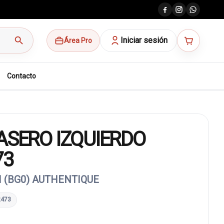
search
Iniciar sesión
Área Pro
Contacto
ASERO IZQUIERDO
73
I (BG0) AUTHENTIQUE
2473