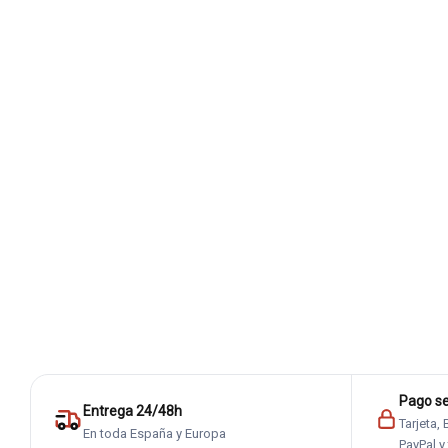
Pago s
Entrega 24/48h
Tarjeta,
En toda España y Europa
PayPal y