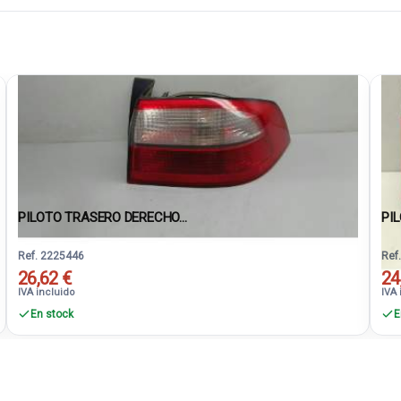
PILOTO TRASERO DERECHO...
PIL
Ref. 2225446
Ref
26,62 €
24
IVA incluido
IVA 
En stock
E