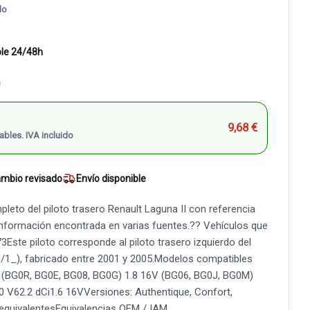
do
ble 24/48h
)
9,68 €
ables. IVA incluido
mbio revisado
Envío disponible
leto del piloto trasero Renault Laguna II con referencia
nformación encontrada en varias fuentes.?? Vehículos que
Este piloto corresponde al piloto trasero izquierdo del
/1_), fabricado entre 2001 y 2005.Modelos compatibles
i (BG0R, BG0E, BG08, BG0G) 1.8 16V (BG06, BG0J, BG0M)
.0 V62.2 dCi1.6 16VVersiones: Authentique, Confort,
equivalentesEquivalencias OEM / IAM