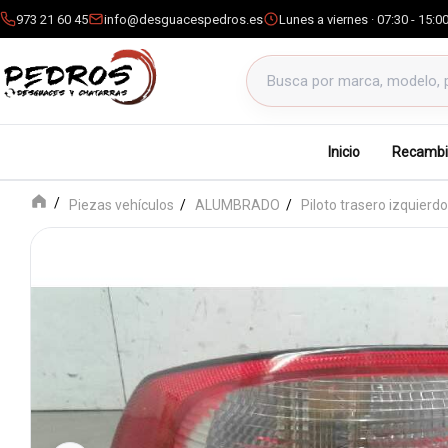
973 21 60 45
info@desguacespedros.es
Lunes a viernes · 07:30 - 15:0
Buscar productos
Inicio
Recambi
Piezas vehículos
ALUMBRADO
Piloto trasero izquierdo