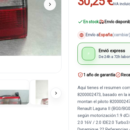
30,25 €
IVA inclui
En stock
Envío disponi
Envío a
España
(cambiar
Envió express
⚡
De 24h a 72h labor
1 año de garantía
Reca
Aquí tienes el resumen comp
8200002473, basado en la i
montan el piloto 8200002473
Renault Laguna II (BG0/BG0
según motorización:1.9 dC
2.0 16V / 2.0 IDE2.0 Turbo3
Dynamique ?? Referencias 