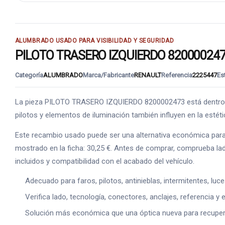
ALUMBRADO USADO PARA VISIBILIDAD Y SEGURIDAD
PILOTO TRASERO IZQUIERDO 8200002473: 
Categoría
ALUMBRADO
Marca/Fabricante
RENAULT
Referencia
2225447
Es
La pieza PILOTO TRASERO IZQUIERDO 8200002473 está dentro de 
pilotos y elementos de iluminación también influyen en la estéti
Este recambio usado puede ser una alternativa económica para 
mostrado en la ficha: 30,25 €. Antes de comprar, comprueba lado
incluidos y compatibilidad con el acabado del vehículo.
Adecuado para faros, pilotos, antinieblas, intermitentes, luc
Verifica lado, tecnología, conectores, anclajes, referencia y e
Solución más económica que una óptica nueva para recuperar