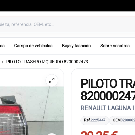
0
os
Campa de vehículos
Baja y tasación
Sobre nosotros
PILOTO TRASERO IZQUIERDO 8200002473
PILOTO TR
82000024
RENAULT LAGUNA I
Ref.
2225447
OEM
820000