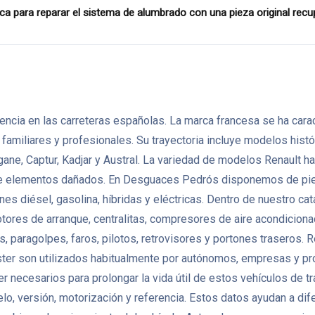
para reparar el sistema de alumbrado con una pieza original recup
ncia en las carreteras españolas. La marca francesa se ha caract
miliares y profesionales. Su trayectoria incluye modelos histór
gane, Captur, Kadjar y Austral. La variedad de modelos Renault
de elementos dañados. En Desguaces Pedrós disponemos de pie
nes diésel, gasolina, híbridas y eléctricas. Dentro de nuestro 
otores de arranque, centralitas, compresores de aire acondicio
 paragolpes, faros, pilotos, retrovisores y portones traseros. 
ter son utilizados habitualmente por autónomos, empresas y pr
er necesarios para prolongar la vida útil de estos vehículos de
lo, versión, motorización y referencia. Estos datos ayudan a di