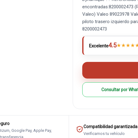
encontradas:8200002473 (R
Valeo) Valeo 89023978 Va
piloto trasero izquierdo pa
8200002473
4.5
★
★
★
★
Excelente
Consultar por Wha
eguro
Compatibilidad garantizada
 Bizum, Google Pay, Apple Pay,
Verificamos tu vehículo
 transferencia