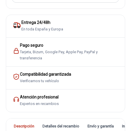
Entrega 24/48h
En toda España y Europa
Pago seguro
Tarjeta, Bizum, Google Pay, Apple Pay, PayPal y
transferencia
Compatibilidad garantizada
Verificamos tu vehículo
Atención profesional
Expertos en recambios
Descripción
Detalles del recambio
Envío y garantía
Info