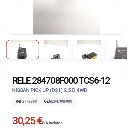
RELE 284708F000 TCS6-12
NISSAN PICK UP (D21) 2.5 D 4WD
Ref.
2743890
OEM
284708F000
30,25 €
IVA incluido