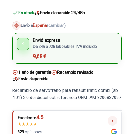
En stock
Envío disponible 24/48h
España
(cambiar)
Envío a
Envió express
⚡
De 24h a 72h laborables. IVA incluido
9,68 €
1 año de garantía
Recambio revisado
Envío disponible
Recambio de servofreno para renault trafic combi (ab
4.01) 2.0 dci diesel cat referencia OEM IAM 8200837097
4.5
Excelente
★
★
★
★
★
323
opiniones