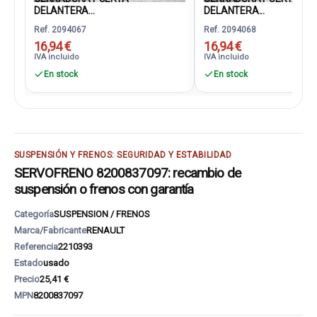
DELANTERA...
DELANTERA...
Ref. 2094067
Ref. 2094068
16,94 €
16,94 €
IVA incluido
IVA incluido
En stock
En stock
SUSPENSIÓN Y FRENOS: SEGURIDAD Y ESTABILIDAD
SERVOFRENO 8200837097: recambio de
suspensión o frenos con garantía
Categoría
SUSPENSION / FRENOS
Marca/Fabricante
RENAULT
Referencia
2210393
Estado
usado
Precio
25,41 €
MPN
8200837097