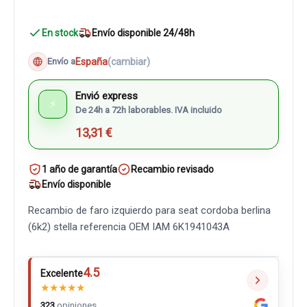
En stock
Envío disponible 24/48h
España
(cambiar)
Envío a
Envió express
⚡
De 24h a 72h laborables. IVA incluido
13,31 €
1 año de garantía
Recambio revisado
Envío disponible
Recambio de faro izquierdo para seat cordoba berlina
(6k2) stella referencia OEM IAM 6K1941043A
4.5
Excelente
★
★
★
★
★
323
opiniones