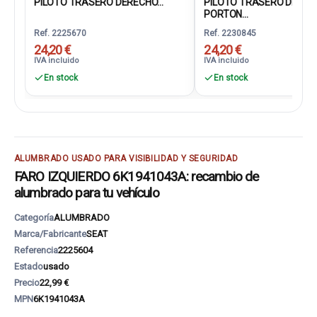
PILOTO TRASERO DERECHO...
PILOTO TRASERO DEREC
PORTON...
Ref. 2225670
Ref. 2230845
24,20 €
24,20 €
IVA incluido
IVA incluido
En stock
En stock
ALUMBRADO USADO PARA VISIBILIDAD Y SEGURIDAD
FARO IZQUIERDO 6K1941043A: recambio de
alumbrado para tu vehículo
Categoría
ALUMBRADO
Marca/Fabricante
SEAT
Referencia
2225604
Estado
usado
Precio
22,99 €
MPN
6K1941043A