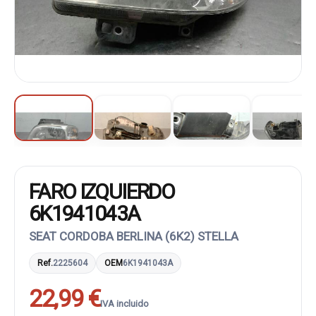
FARO IZQUIERDO
6K1941043A
SEAT CORDOBA BERLINA (6K2) STELLA
Ref.
2225604
OEM
6K1941043A
22,99 €
IVA incluido