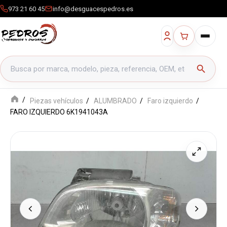
973 21 60 45
info@desguacespedros.es
Buscar productos
search
Piezas vehículos
ALUMBRADO
Faro izquierdo
FARO IZQUIERDO 6K1941043A