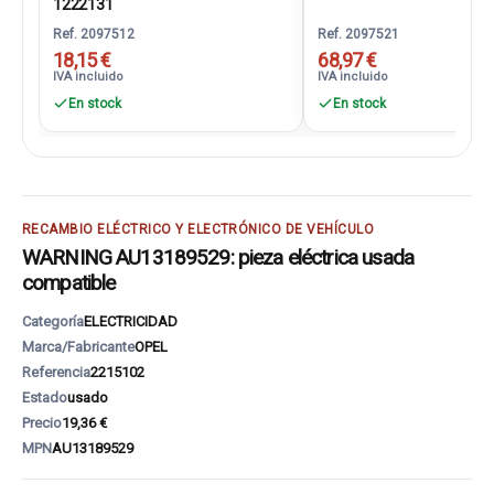
1222131
Ref. 2097512
Ref. 2097521
18,15 €
68,97 €
IVA incluido
IVA incluido
En stock
En stock
RECAMBIO ELÉCTRICO Y ELECTRÓNICO DE VEHÍCULO
WARNING AU13189529: pieza eléctrica usada
compatible
Categoría
ELECTRICIDAD
Marca/Fabricante
OPEL
Referencia
2215102
Estado
usado
Precio
19,36 €
MPN
AU13189529