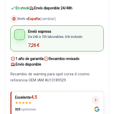
En stock
Envío disponible 24/48h
España
(cambiar)
Envío a
Envió express
⚡
De 24h a 72h laborables. IVA incluido
7,26 €
1 año de garantía
Recambio revisado
Envío disponible
Recambio de warning para opel corsa d cosmo
referencia OEM IAM AU13189529
4.5
Excelente
★
★
★
★
★
323
opiniones