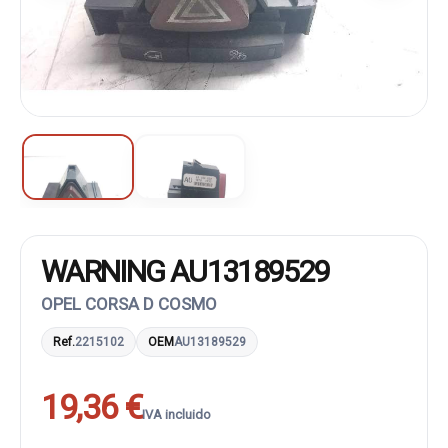
WARNING AU13189529
OPEL CORSA D COSMO
Ref.
2215102
OEM
AU13189529
19,36 €
IVA incluido