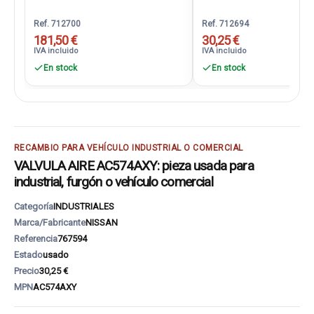
Ref. 712700
Ref. 712694
181,50 €
30,25 €
IVA incluido
IVA incluido
En stock
En stock
RECAMBIO PARA VEHÍCULO INDUSTRIAL O COMERCIAL
VALVULA AIRE AC574AXY: pieza usada para
industrial, furgón o vehículo comercial
Categoría
INDUSTRIALES
Marca/Fabricante
NISSAN
Referencia
767594
Estado
usado
Precio
30,25 €
MPN
AC574AXY