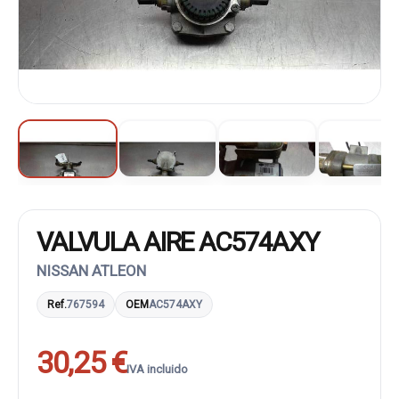
VALVULA AIRE AC574AXY
NISSAN ATLEON
Ref.
767594
OEM
AC574AXY
30,25 €
IVA incluido