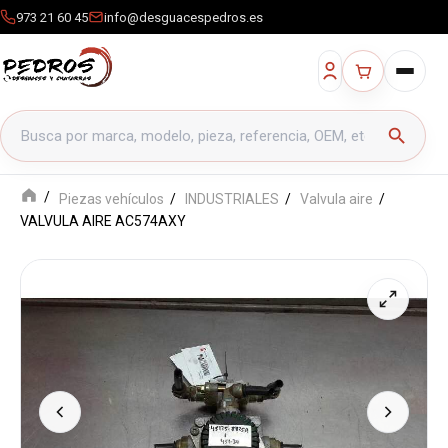
973 21 60 45
info@desguacespedros.es
Buscar productos
search
Piezas vehículos
INDUSTRIALES
Valvula aire
VALVULA AIRE AC574AXY