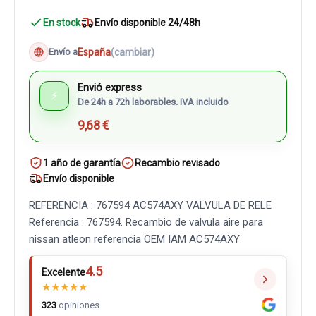
En stock
Envío disponible 24/48h
España
(cambiar)
Envío a
Envió express
⚡
De 24h a 72h laborables. IVA incluido
9,68 €
1 año de garantía
Recambio revisado
Envío disponible
REFERENCIA : 767594 AC574AXY VALVULA DE RELE
Referencia : 767594. Recambio de valvula aire para
nissan atleon referencia OEM IAM AC574AXY
4.5
Excelente
★
★
★
★
★
323
opiniones