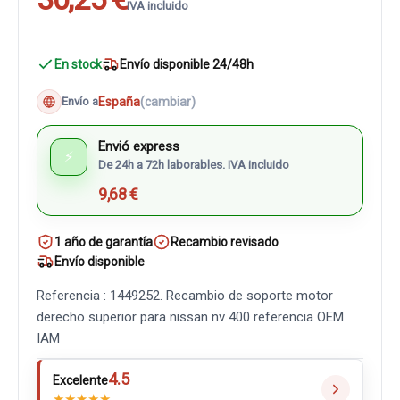
IVA incluido
En stock
Envío disponible 24/48h
España
(cambiar)
Envío a
Envió express
⚡
De 24h a 72h laborables. IVA incluido
9,68 €
1 año de garantía
Recambio revisado
Envío disponible
Referencia : 1449252. Recambio de soporte motor
derecho superior para nissan nv 400 referencia OEM
IAM
4.5
Excelente
★
★
★
★
★