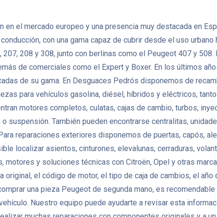
 en el mercado europeo y una presencia muy destacada en España
de conducción, con una gama capaz de cubrir desde el uso urbano
 207, 208 y 308, junto con berlinas como el Peugeot 407 y 508
demás de comerciales como el Expert y Boxer. En los últimos año
trificadas de su gama. En Desguaces Pedrós disponemos de reca
iezas para vehículos gasolina, diésel, híbridos y eléctricos, t
ran motores completos, culatas, cajas de cambio, turbos, inye
n o suspensión. También pueden encontrarse centralitas, unidad
ara reparaciones exteriores disponemos de puertas, capós, aleta
osible localizar asientos, cinturones, elevalunas, cerraduras, vol
otores y soluciones técnicas con Citroën, Opel y otras marcas 
original, el código de motor, el tipo de caja de cambios, el año 
 comprar una pieza Peugeot de segunda mano, es recomendable co
l vehículo. Nuestro equipo puede ayudarte a revisar esta informac
ealizar muchas reparaciones con componentes originales y a un