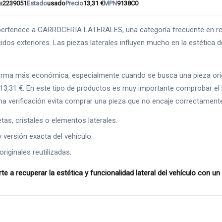
a
2239051
Estado
usado
Precio
13,31 €
MPN
9138C0
nece a CARROCERIA LATERALES, una categoría frecuente en repar
dos exteriores. Las piezas laterales influyen mucho en la estética de
forma más económica, especialmente cuando se busca una pieza orig
 13,31 €. En este tipo de productos es muy importante comprobar el 
na verificación evita comprar una pieza que no encaje correctament
as, cristales o elementos laterales.
y versión exacta del vehículo.
riginales reutilizadas.
ecuperar la estética y funcionalidad lateral del vehículo con u