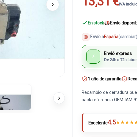
13,31 €
IVA inclui
En stock
Envío disponi
Envío a
España
(cambiar
Envió express
⚡
De 24h a 72h labor
1 año de garantía
Reca
Recambio de cerradura puer
pack referencia OEM IAM 
4.5
★
★
★
★
Excelente