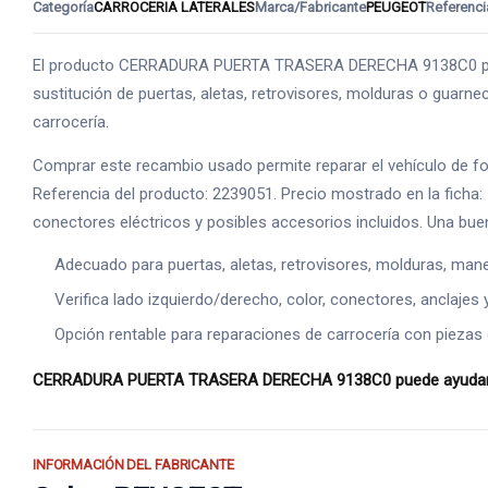
Categoría
CARROCERIA LATERALES
Marca/Fabricante
PEUGEOT
Referenci
El producto CERRADURA PUERTA TRASERA DERECHA 9138C0 perte
sustitución de puertas, aletas, retrovisores, molduras o guarneci
carrocería.
Comprar este recambio usado permite reparar el vehículo de 
Referencia del producto: 2239051. Precio mostrado en la ficha:
conectores eléctricos y posibles accesorios incluidos. Una bue
Adecuado para puertas, aletas, retrovisores, molduras, manet
Verifica lado izquierdo/derecho, color, conectores, anclajes 
Opción rentable para reparaciones de carrocería con piezas o
CERRADURA PUERTA TRASERA DERECHA 9138C0 puede ayudarte a r
INFORMACIÓN DEL FABRICANTE