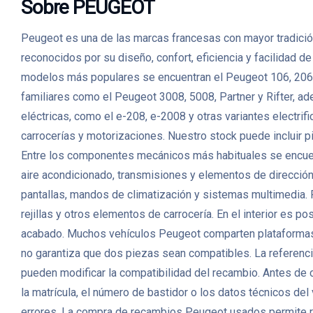
Sobre PEUGEOT
Peugeot es una de las marcas francesas con mayor tradición
reconocidos por su diseño, confort, eficiencia y facilidad 
modelos más populares se encuentran el Peugeot 106, 206,
familiares como el Peugeot 3008, 5008, Partner y Rifter, a
eléctricas, como el e-208, e-2008 y otras variantes elec
carrocerías y motorizaciones. Nuestro stock puede incluir p
Entre los componentes mecánicos más habituales se encuent
aire acondicionado, transmisiones y elementos de direcció
pantallas, mandos de climatización y sistemas multimedia. P
rejillas y otros elementos de carrocería. En el interior es p
acabado. Muchos vehículos Peugeot comparten plataformas, m
no garantiza que dos piezas sean compatibles. La referencia 
pueden modificar la compatibilidad del recambio. Antes de
la matrícula, el número de bastidor o los datos técnicos de
errores. La compra de recambios Peugeot usados permite r