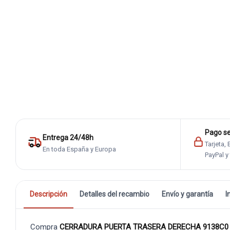
Pago s
Entrega 24/48h
Tarjeta,
En toda España y Europa
PayPal y
Descripción
Detalles del recambio
Envío y garantía
I
Compra
CERRADURA PUERTA TRASERA DERECHA 9138C