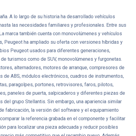
. A lo largo de su historia ha desarrollado vehículos
 hasta las necesidades familiares y profesionales. Entre sus
. La marca también cuenta con monovolúmenes y vehículos
s, Peugeot ha ampliado su oferta con versiones híbridas y
mbios Peugeot usados para diferentes generaciones,
anto de turismos como de SUV, monovolúmenes y furgonetas.
ctores, alternadores, motores de arranque, compresores de
es de ABS, módulos electrónicos, cuadros de instrumentos,
s, paragolpes, portones, retrovisores, faros, pilotos,
antes, paneles de puerta, salpicaderos y diferentes piezas de
del grupo Stellantis. Sin embargo, una apariencia similar
de fabricación, la versión del software y el equipamiento
mparar la referencia grabada en el componente y facilitar
ión para localizar una pieza adecuada y reducir posibles
 precio más competitivo que el recambio nuevo. Además,