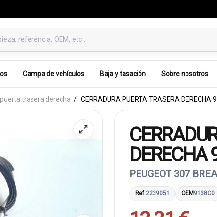
0
os
Campa de vehículos
Baja y tasación
Sobre nosotros
puerta trasera derecha
CERRADURA PUERTA TRASERA DERECHA 9
CERRADUR
DERECHA 
PEUGEOT 307 BREA
Ref.
2239051
OEM
9138C0