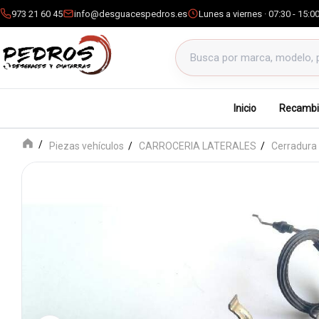
973 21 60 45
info@desguacespedros.es
Lunes a viernes · 07:30 - 15:0
Buscar productos
Inicio
Recambi
Piezas vehículos
CARROCERIA LATERALES
Cerradura 