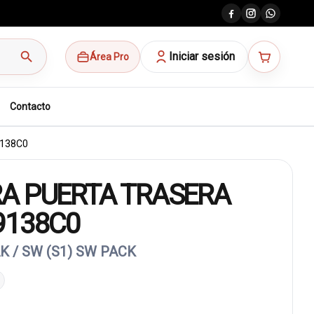
search
Iniciar sesión
Área Pro
Contacto
138C0
A PUERTA TRASERA
9138C0
K / SW (S1) SW PACK