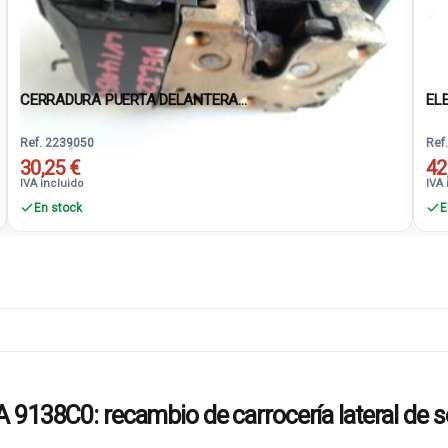
CERRADURA PUERTA DELANTERA...
EL
Ref. 2239050
Ref
30,25 €
42
IVA incluido
IVA 
En stock
E
8C0: recambio de carrocería lateral de 