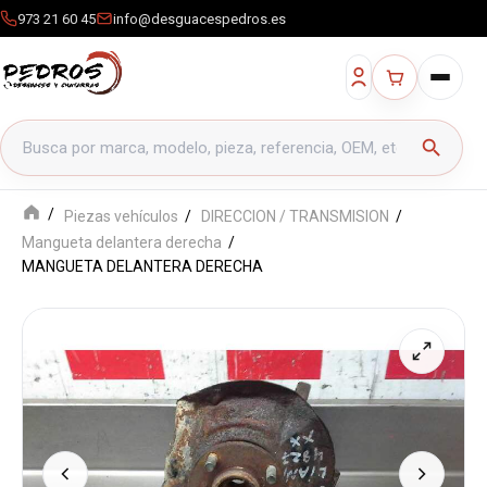
973 21 60 45
info@desguacespedros.es
Buscar productos
search
Piezas vehículos
DIRECCION / TRANSMISION
Mangueta delantera derecha
MANGUETA DELANTERA DERECHA