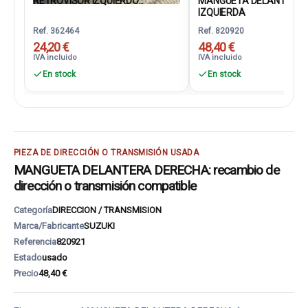
RETROVISOR IZQUIERDO...
MANGUETA DELANTERA
IZQUIERDA
Ref. 362464
Ref. 820920
24,20 €
48,40 €
IVA incluido
IVA incluido
En stock
En stock
PIEZA DE DIRECCIÓN O TRANSMISIÓN USADA
MANGUETA DELANTERA DERECHA: recambio de
dirección o transmisión compatible
Categoría
DIRECCION / TRANSMISION
Marca/Fabricante
SUZUKI
Referencia
820921
Estado
usado
Precio
48,40 €