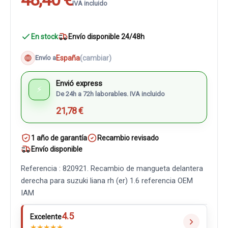
IVA incluido
En stock
Envío disponible 24/48h
España
(cambiar)
Envío a
Envió express
⚡
De 24h a 72h laborables. IVA incluido
21,78 €
1 año de garantía
Recambio revisado
Envío disponible
Referencia : 820921. Recambio de mangueta delantera
derecha para suzuki liana rh (er) 1.6 referencia OEM
IAM
4.5
Excelente
★
★
★
★
★