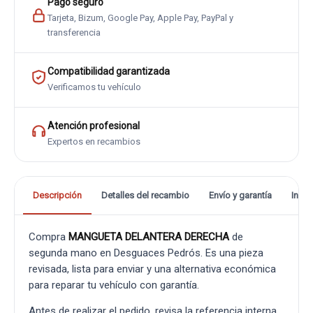
Pago seguro
Tarjeta, Bizum, Google Pay, Apple Pay, PayPal y
transferencia
Compatibilidad garantizada
Verificamos tu vehículo
Atención profesional
Expertos en recambios
Descripción
Detalles del recambio
Envío y garantía
Info
Compra
MANGUETA DELANTERA DERECHA
de
segunda mano en Desguaces Pedrós. Es una pieza
revisada, lista para enviar y una alternativa económica
para reparar tu vehículo con garantía.
Antes de realizar el pedido, revisa la referencia interna,