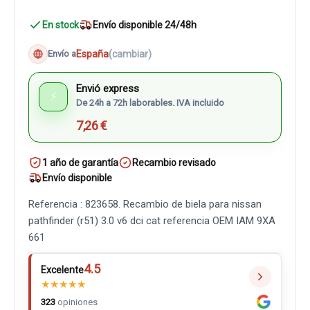
En stock
Envío disponible 24/48h
España
(cambiar)
Envío a
Envió express
⚡
De 24h a 72h laborables. IVA incluido
7,26 €
1 año de garantía
Recambio revisado
Envío disponible
Referencia : 823658. Recambio de biela para nissan
pathfinder (r51) 3.0 v6 dci cat referencia OEM IAM 9XA
661
4.5
Excelente
★
★
★
★
★
323
opiniones