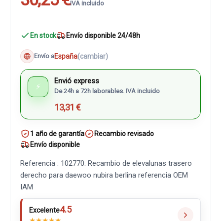
IVA incluido
En stock
Envío disponible 24/48h
España
(cambiar)
Envío a
Envió express
⚡
De 24h a 72h laborables. IVA incluido
13,31 €
1 año de garantía
Recambio revisado
Envío disponible
Referencia : 102770. Recambio de elevalunas trasero
derecho para daewoo nubira berlina referencia OEM
IAM
4.5
Excelente
★
★
★
★
★