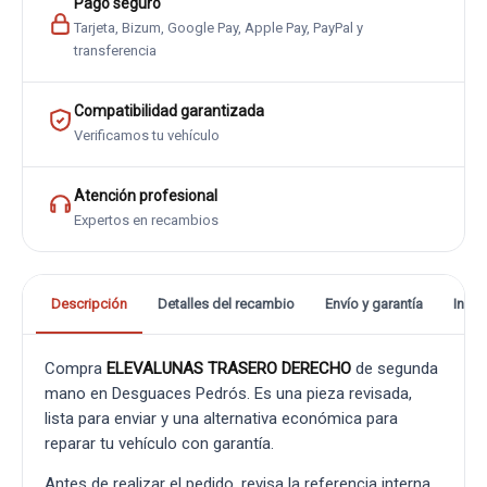
Pago seguro
Tarjeta, Bizum, Google Pay, Apple Pay, PayPal y
transferencia
Compatibilidad garantizada
Verificamos tu vehículo
Atención profesional
Expertos en recambios
Descripción
Detalles del recambio
Envío y garantía
Info
Compra
ELEVALUNAS TRASERO DERECHO
de segunda
mano en Desguaces Pedrós. Es una pieza revisada,
lista para enviar y una alternativa económica para
reparar tu vehículo con garantía.
Antes de realizar el pedido, revisa la referencia interna,