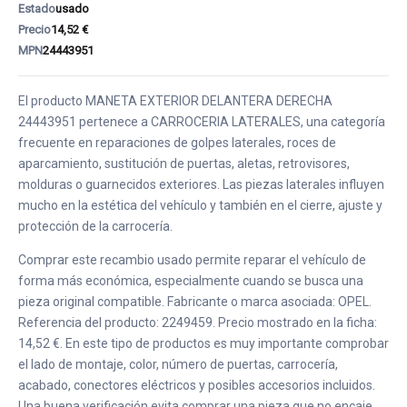
Estado
usado
Precio
14,52 €
MPN
24443951
El producto MANETA EXTERIOR DELANTERA DERECHA
24443951 pertenece a CARROCERIA LATERALES, una categoría
frecuente en reparaciones de golpes laterales, roces de
aparcamiento, sustitución de puertas, aletas, retrovisores,
molduras o guarnecidos exteriores. Las piezas laterales influyen
mucho en la estética del vehículo y también en el cierre, ajuste y
protección de la carrocería.
Comprar este recambio usado permite reparar el vehículo de
forma más económica, especialmente cuando se busca una
pieza original compatible. Fabricante o marca asociada: OPEL.
Referencia del producto: 2249459. Precio mostrado en la ficha:
14,52 €. En este tipo de productos es muy importante comprobar
el lado de montaje, color, número de puertas, carrocería,
acabado, conectores eléctricos y posibles accesorios incluidos.
Una buena verificación evita comprar una pieza que no encaje