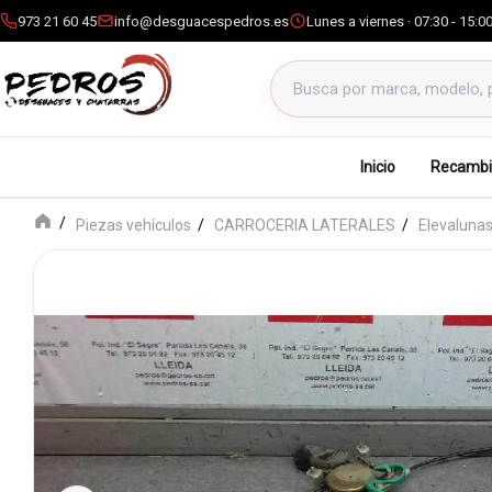
973 21 60 45
info@desguacespedros.es
Lunes a viernes · 07:30 - 15:0
Buscar productos
Inicio
Recambi
Piezas vehículos
CARROCERIA LATERALES
Elevalunas