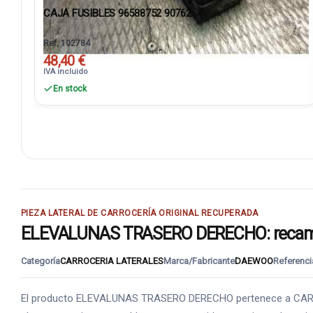
CAJA FUSIBLES 96588752 90762
Ref. 102784
48,40 €
IVA incluido
En stock
PIEZA LATERAL DE CARROCERÍA ORIGINAL RECUPERADA
ELEVALUNAS TRASERO DERECHO: recambio
Categoría
CARROCERIA LATERALES
Marca/Fabricante
DAEWOO
Referenci
El producto ELEVALUNAS TRASERO DERECHO pertenece a CARROCE