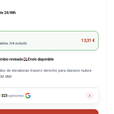
ble 24/48h
)
13,31 €
ables. IVA incluido
mbio revisado
Envío disponible
bio de elevalunas trasero derecho para daewoo nubira
OEM IAM
★
323
opiniones