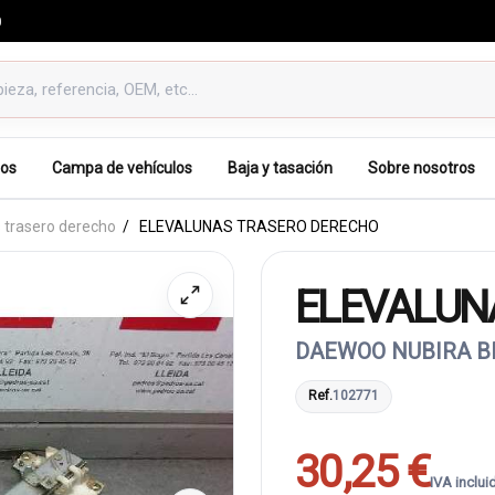
0
os
Campa de vehículos
Baja y tasación
Sobre nosotros
 trasero derecho
ELEVALUNAS TRASERO DERECHO
ELEVALUN
DAEWOO NUBIRA BE
Ref.
102771
30,25 €
IVA inclui