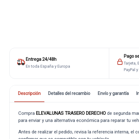
Pago s
Entrega 24/48h
Tarjeta,
En toda España y Europa
PayPal y
Descripción
Detalles del recambio
Envío y garantía
I
Compra
ELEVALUNAS TRASERO DERECHO
de segunda man
para enviar y una alternativa económica para reparar tu veh
Antes de realizar el pedido, revisa la referencia interna, el
confirmar que es compatible con tu vehículo.