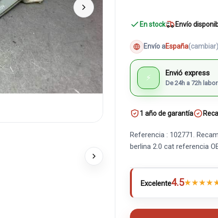
En stock
Envío disponi
Envío a
España
(cambiar
Envió express
⚡
De 24h a 72h labor
1 año de garantía
Reca
Referencia : 102771. Recam
berlina 2.0 cat referencia 
4.5
★
★
★
★
Excelente