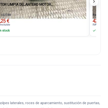
TOR LIMPIA DELANTERO MOTOR...
AMORTIGU
. 102788
Ref. 10276
,25 €
42,35 €
incluido
IVA incluido
n stock
En stock
s laterales, roces de aparcamiento, sustitución de puertas,