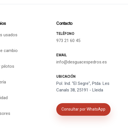
ios
Contacto
TELÉFONO
s usados
973 21 60 45
de cambio
EMAIL
info@desguacespedros.es
 pilotos
UBICACIÓN
ería
Pol. Ind. "El Segre", Ptda. Les
Canals 38, 25191 - Lleida
cidad
Consultar por WhatsApp
isores