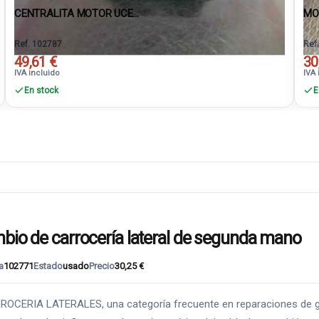
CENTRALITA MOTOR UCE...
MO
Ref. 102787
Ref
49,61 €
30
IVA incluido
IVA 
En stock
E
 de carrocería lateral de segunda mano
a
102771
Estado
usado
Precio
30,25 €
RIA LATERALES, una categoría frecuente en reparaciones de golpe