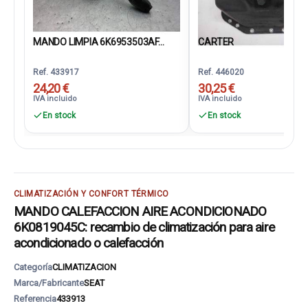
MANDO LIMPIA 6K6953503AF...
CARTER
Ref. 433917
Ref. 446020
24,20 €
30,25 €
IVA incluido
IVA incluido
En stock
En stock
CLIMATIZACIÓN Y CONFORT TÉRMICO
MANDO CALEFACCION AIRE ACONDICIONADO
6K0819045C: recambio de climatización para aire
acondicionado o calefacción
Categoría
CLIMATIZACION
Marca/Fabricante
SEAT
Referencia
433913