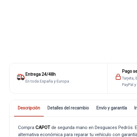
Pago s
Entrega 24/48h
Tarjeta,
En toda España y Europa
PayPal y
Descripción
Detalles del recambio
Envío y garantía
I
Compra
CAPOT
de segunda mano en Desguaces Pedrós. Es u
alternativa económica para reparar tu vehículo con garantía