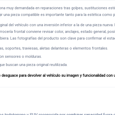
uy demandada en reparaciones tras golpes, sustituciones estética
egir una pieza compatible es importante tanto para la estética como p
inal del vehículo con una inversión inferior a la de una pieza nuev
rrocería frontal conviene revisar color, anclajes, estado general, po
hubiera. Las fotografías del producto son clave para confirmar el est
s, soportes, traviesas, aletas delanteras o elementos frontales.
con sensores o molduras.
ue buscan una pieza original reutilizada.
e desguace para devolver al vehículo su imagen y funcionalidad con
os todoterreno y SUV, reconocida por combinar capacidad fuera de