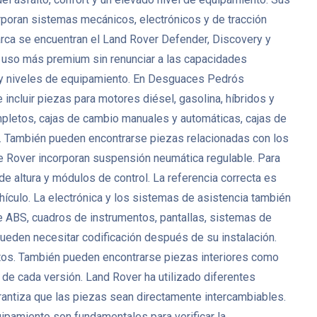
rporan sistemas mecánicos, electrónicos y de tracción
arca se encuentran el Land Rover Defender, Discovery y
n uso más premium sin renunciar a las capacidades
s y niveles de equipamiento. En Desguaces Pedrós
luir piezas para motores diésel, gasolina, híbridos y
pletos, cajas de cambio manuales y automáticas, cajas de
ue. También pueden encontrarse piezas relacionadas con los
e Rover incorporan suspensión neumática regulable. Para
 altura y módulos de control. La referencia correcta es
ículo. La electrónica y los sistemas de asistencia también
de ABS, cuadros de instrumentos, pantallas, sistemas de
eden necesitar codificación después de su instalación.
lotos. También pueden encontrarse piezas interiores como
 de cada versión. Land Rover ha utilizado diferentes
rantiza que las piezas sean directamente intercambiables.
equipamiento son fundamentales para verificar la