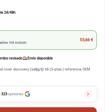
ble 24/48h
)
55,66 €
ables. IVA incluido
mbio revisado
Envío disponible
rover discovery (salljg/lj) tdi (5-ptas.) referencia OEM
★
323
opiniones