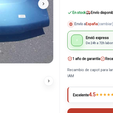
En stock
Envío disponi
Envío a
España
(cambiar
Envió express
⚡
De 24h a 72h labor
1 año de garantía
Reca
Recambio de capot para land 
IAM
4.5
★
★
★
★
Excelente