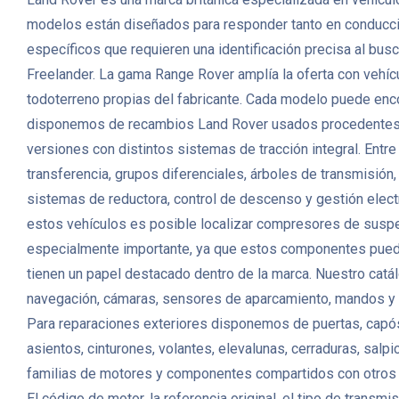
modelos están diseñados para responder tanto en conducción
específicos que requieren una identificación precisa al bu
Freelander. La gama Range Rover amplía la oferta con vehíc
todoterreno propias del fabricante. Cada modelo puede enc
disponemos de recambios Land Rover usados procedentes de
versiones con distintos sistemas de tracción integral. E
transferencia, grupos diferenciales, árboles de transmisión
sistemas de reductora, control de descenso y gestión elec
estos vehículos es posible localizar compresores de suspen
especialmente importante, ya que estos componentes pueden 
tienen un papel destacado dentro de la marca. Nuestro catál
navegación, cámaras, sensores de aparcamiento, mandos y c
Para reparaciones exteriores disponemos de puertas, capós, 
asientos, cinturones, volantes, elevalunas, cerraduras, sal
familias de motores y componentes compartidos con otros fa
El código de motor, la referencia original, el tipo de transm