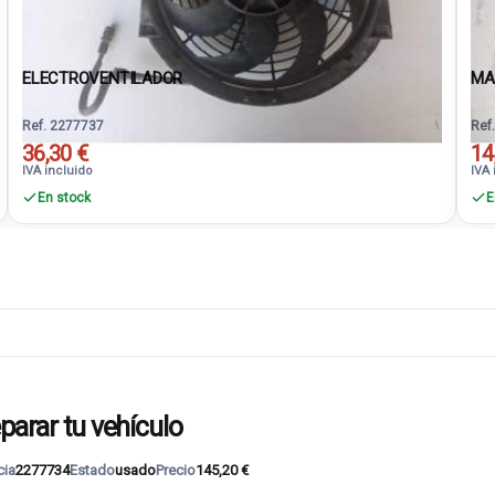
ELECTROVENTILADOR
MA
Ref. 2277737
Ref
36,30 €
14
IVA incluido
IVA 
En stock
E
parar tu vehículo
cia
2277734
Estado
usado
Precio
145,20 €