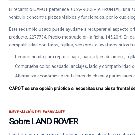
El recambio CAPOT pertenece a CARROCERIA FRONTAL, una zona m
vehículo concentra piezas visibles y funcionales, por lo que el
Este recambio usado puede ayudarte a recuperar el aspecto orig
producto: 2277734. Precio mostrado en la ficha: 145,20 €. En ca
compatibilidad con faros, rejillas, sensores o lavafaros si los 
Recomendado para reparar capó, paragolpes delantero, rejilla
Comprueba color, acabado, anclajes, lado y compatibilidad 
Alternativa económica para talleres de chapa y particulares q
CAPOT es una opción práctica si necesitas una pieza frontal d
INFORMACIÓN DEL FABRICANTE
Sobre LAND ROVER
Land Rover es una marca británica especializada en vehícul