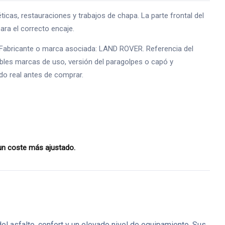
s, restauraciones y trabajos de chapa. La parte frontal del
ara el correcto encaje.
a. Fabricante o marca asociada: LAND ROVER. Referencia del
sibles marcas de uso, versión del paragolpes o capó y
ado real antes de comprar.
 un coste más ajustado.
l asfalto, confort y un elevado nivel de equipamiento. Sus