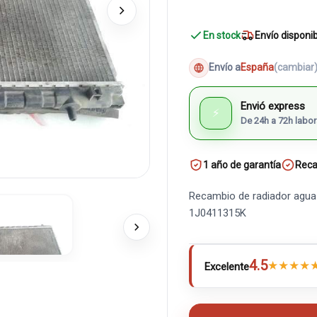
En stock
Envío disponi
Envío a
España
(cambiar
Envió express
⚡
De 24h a 72h labor
1 año de garantía
Reca
Recambio de radiador agua
1J0411315K
4.5
★
★
★
★
Excelente