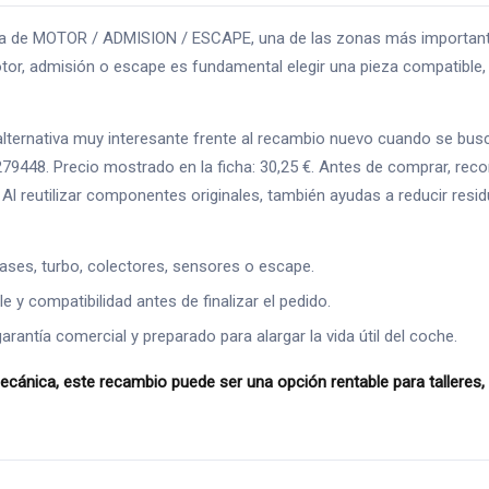
 de MOTOR / ADMISION / ESCAPE, una de las zonas más importantes 
or, admisión o escape es fundamental elegir una pieza compatible, r
rnativa muy interesante frente al recambio nuevo cuando se busca a
279448. Precio mostrado en la ficha: 30,25 €. Antes de comprar, rec
s. Al reutilizar componentes originales, también ayudas a reducir re
ases, turbo, colectores, sensores o escape.
 y compatibilidad antes de finalizar el pedido.
ntía comercial y preparado para alargar la vida útil del coche.
ica, este recambio puede ser una opción rentable para talleres, p