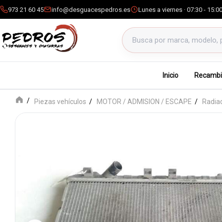
973 21 60 45
info@desguacespedros.es
Lunes a viernes · 07:30 - 15:0
Buscar productos
Inicio
Recambi
Piezas vehículos
MOTOR / ADMISION / ESCAPE
Radia