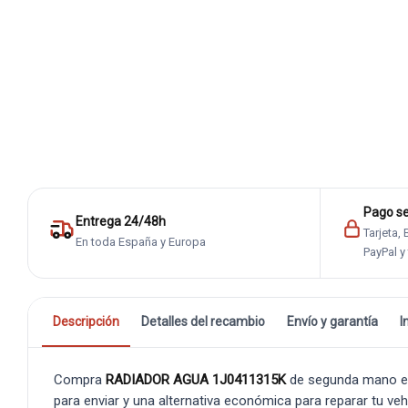
Pago s
Entrega 24/48h
Tarjeta,
En toda España y Europa
PayPal y
Descripción
Detalles del recambio
Envío y garantía
I
Compra
RADIADOR AGUA 1J0411315K
de segunda mano en
para enviar y una alternativa económica para reparar tu veh