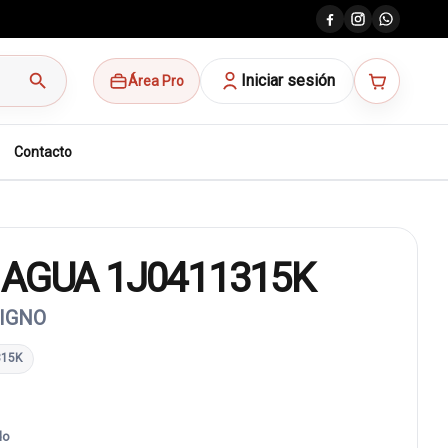
search
Iniciar sesión
Área Pro
Contacto
 AGUA 1J0411315K
SIGNO
315K
do