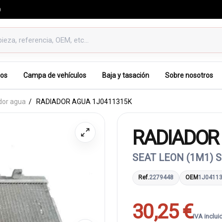
0
os
Campa de vehículos
Baja y tasación
Sobre nosotros
dor agua
RADIADOR AGUA 1J0411315K
RADIADOR
SEAT LEON (1M1) 
Ref.
2279448
OEM
1J0411
30,25 €
IVA inclui