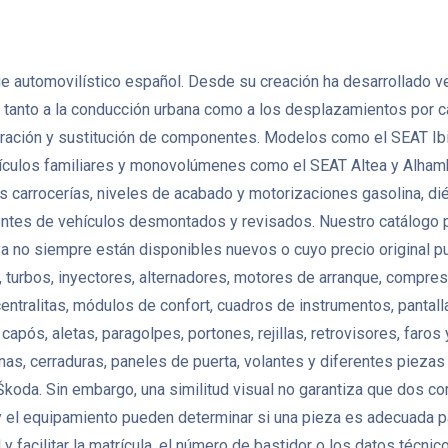
e automovilístico español. Desde su creación ha desarrollado v
tanto a la conducción urbana como a los desplazamientos por ca
ación y sustitución de componentes. Modelos como el SEAT Ibiz
ículos familiares y monovolúmenes como el SEAT Altea y Alham
carrocerías, niveles de acabado y motorizaciones gasolina, dié
s de vehículos desmontados y revisados. Nuestro catálogo pu
ya no siempre están disponibles nuevos o cuyo precio original p
 turbos, inyectores, alternadores, motores de arranque, compres
ralitas, módulos de confort, cuadros de instrumentos, pantall
após, aletas, paragolpes, portones, rejillas, retrovisores, faros 
nas, cerraduras, paneles de puerta, volantes y diferentes pie
koda. Sin embargo, una similitud visual no garantiza que dos c
a y el equipamiento pueden determinar si una pieza es adecuada pa
 facilitar la matrícula, el número de bastidor o los datos técni