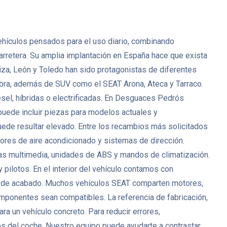
ehículos pensados para el uso diario, combinando
rretera. Su amplia implantación en España hace que exista
a, León y Toledo han sido protagonistas de diferentes
bra, además de SUV como el SEAT Arona, Ateca y Tarraco.
sel, híbridas o electrificadas. En Desguaces Pedrós
ede incluir piezas para modelos actuales y
uede resultar elevado. Entre los recambios más solicitados
ores de aire acondicionado y sistemas de dirección.
as multimedia, unidades de ABS y mandos de climatización.
y pilotos. En el interior del vehículo contamos con
zas de acabado. Muchos vehículos SEAT comparten motores,
omponentes sean compatibles. La referencia de fabricación,
ra un vehículo concreto. Para reducir errores,
cos del coche. Nuestro equipo puede ayudarte a contrastar