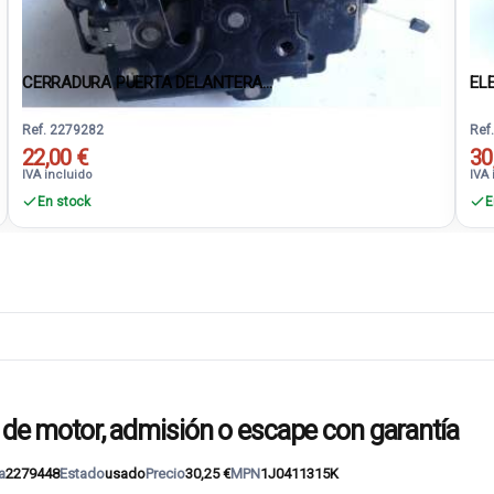
CERRADURA PUERTA DELANTERA...
EL
Ref. 2279282
Ref
22,00 €
30
IVA incluido
IVA 
En stock
E
 motor, admisión o escape con garantía
a
2279448
Estado
usado
Precio
30,25 €
MPN
1J0411315K