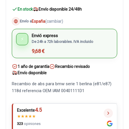
En stock
Envío disponible 24/48h
España
(cambiar)
Envío a
Envió express
⚡
De 24h a 72h laborables. IVA incluido
9,68 €
1 año de garantía
Recambio revisado
Envío disponible
Recambio de abs para bmw serie 1 berlina (e81/e87)
118d referencia OEM IAM 00401111D1
4.5
Excelente
★
★
★
★
★
323
opiniones