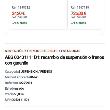
Ref. 1898582
Ref. 1967738
24,20 €
726,00 €
IVA incluido
IVA incluido
En stock
En stock
SUSPENSIÓN Y FRENOS: SEGURIDAD Y ESTABILIDAD
ABS 00401111D1: recambio de suspensión o frenos
con garantía
Categoría
SUSPENSION / FRENOS
Marca/Fabricante
BMW
Referencia
2279931
Estado
usado
Precio
58,08 €
MPN
00401111D1