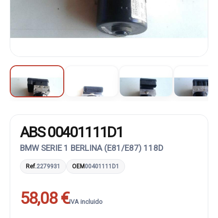
ABS 00401111D1
BMW SERIE 1 BERLINA (E81/E87) 118D
Ref.
2279931
OEM
00401111D1
58,08 €
IVA incluido