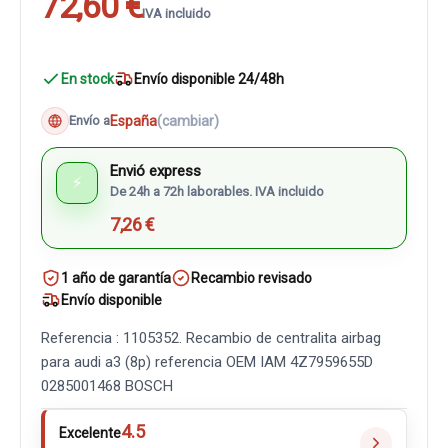
72,60 €
IVA incluido
En stock
Envío disponible 24/48h
España
(cambiar)
Envío a
Envió express
⚡
De 24h a 72h laborables. IVA incluido
7,26 €
1 año de garantía
Recambio revisado
Envío disponible
Referencia : 1105352. Recambio de centralita airbag
para audi a3 (8p) referencia OEM IAM 4Z7959655D
0285001468 BOSCH
4.5
Excelente