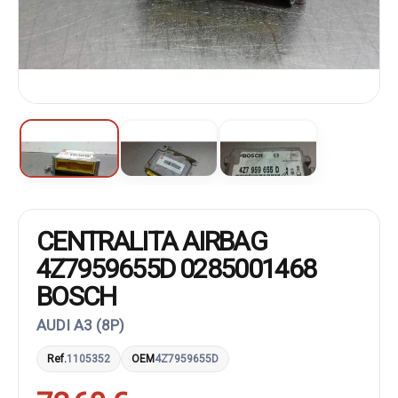
CENTRALITA AIRBAG
4Z7959655D 0285001468
BOSCH
AUDI A3 (8P)
Ref.
1105352
OEM
4Z7959655D