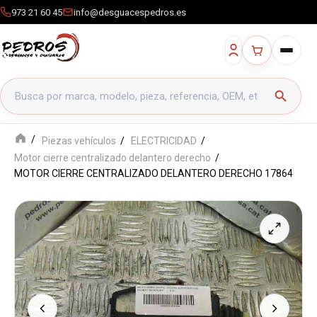
973 21 60 45
info@desguacespedros.es
Buscar productos
search
Piezas vehículos
ELECTRICIDAD
Motor cierre centralizado delantero derecho
MOTOR CIERRE CENTRALIZADO DELANTERO DERECHO 17864