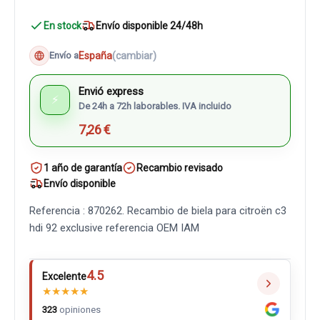
En stock
Envío disponible 24/48h
España
(cambiar)
Envío a
Envió express
⚡
De 24h a 72h laborables. IVA incluido
7,26 €
1 año de garantía
Recambio revisado
Envío disponible
Referencia : 870262. Recambio de biela para citroën c3
hdi 92 exclusive referencia OEM IAM
4.5
Excelente
★
★
★
★
★
323
opiniones