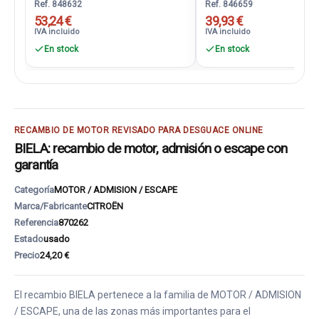
Ref. 848632
Ref. 846659
53,24 €
39,93 €
IVA incluido
IVA incluido
En stock
En stock
RECAMBIO DE MOTOR REVISADO PARA DESGUACE ONLINE
BIELA: recambio de motor, admisión o escape con
garantía
Categoría
MOTOR / ADMISION / ESCAPE
Marca/Fabricante
CITROËN
Referencia
870262
Estado
usado
Precio
24,20 €
El recambio BIELA pertenece a la familia de MOTOR / ADMISION
/ ESCAPE, una de las zonas más importantes para el