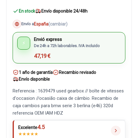
En stock
Envío disponible 24/48h
España
(cambiar)
Envío a
Envió express
⚡
De 24h a 72h laborables. IVA incluido
47,19 €
1 año de garantía
Recambio revisado
Envío disponible
Referencia : 1639479 used gearbox // boîte de vitesses
d'occasion //ocasião caixa de câmbio. Recambio de
caja cambios para bmw serie 3 berlina (e46) 320d
referencia OEM IAM HDZ
4.5
Excelente
★
★
★
★
★