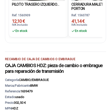
PILOTO TRASERO IZQUIERDO...
CERRADURA MALETERO 
PORTON
Ref. 1560909
Ref. 1560787
12,10 €
41,14 €
IVA incluido
IVA incluido
En stock
En stock
RECAMBIO DE CAJA DE CAMBIOS O EMBRAGUE
CAJA CAMBIOS HDZ: pieza de cambio o embrague
para reparación de transmisión
Categoría
CAMBIO/EMBRAGUE
Marca/Fabricante
BMW
Referencia
1639479
Estado
usado
Precio
302,50 €
MPN
HDZ