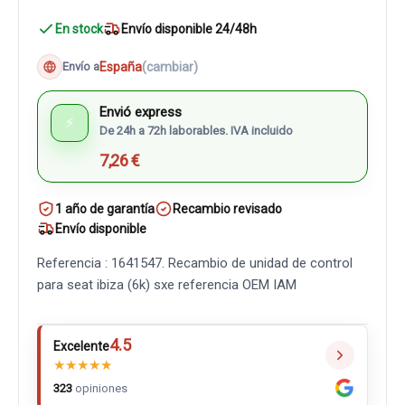
En stock
Envío disponible 24/48h
España
(cambiar)
Envío a
Envió express
⚡
De 24h a 72h laborables. IVA incluido
7,26 €
1 año de garantía
Recambio revisado
Envío disponible
Referencia : 1641547. Recambio de unidad de control
para seat ibiza (6k) sxe referencia OEM IAM
4.5
Excelente
★
★
★
★
★
323
opiniones