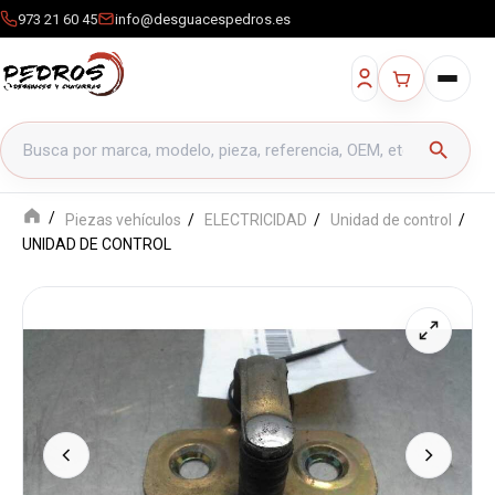
973 21 60 45
info@desguacespedros.es
Buscar productos
search
Piezas vehículos
ELECTRICIDAD
Unidad de control
UNIDAD DE CONTROL