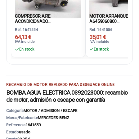
COMPRESOR AIRE
MOTOR ARRANQUE
ACONDICIONADO...
A6459060800...
Ref. 1641554
Ref. 1641556
64,13 €
35,01 €
IVA incluido
IVA incluido
En stock
En stock
RECAMBIO DE MOTOR REVISADO PARA DESGUACE ONLINE
BOMBA AGUA ELECTRICA 0392023000: recambio
de motor, admisión o escape con garantía
Categoría
MOTOR / ADMISION / ESCAPE
Marca/Fabricante
MERCEDES-BENZ
Referencia
1641559
Estado
usado