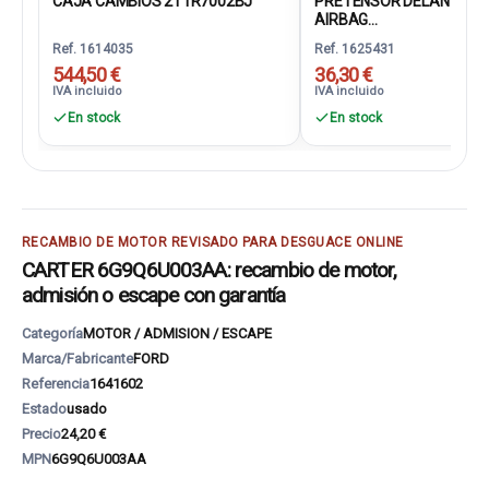
CAJA CAMBIOS 2T1R7002BJ
PRETENSOR DELANTERO
AIRBAG...
Ref. 1614035
Ref. 1625431
544,50 €
36,30 €
IVA incluido
IVA incluido
En stock
En stock
RECAMBIO DE MOTOR REVISADO PARA DESGUACE ONLINE
CARTER 6G9Q6U003AA: recambio de motor,
admisión o escape con garantía
Categoría
MOTOR / ADMISION / ESCAPE
Marca/Fabricante
FORD
Referencia
1641602
Estado
usado
Precio
24,20 €
MPN
6G9Q6U003AA