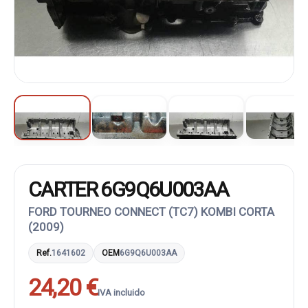
CARTER 6G9Q6U003AA
FORD TOURNEO CONNECT (TC7) KOMBI CORTA
(2009)
Ref.
1641602
OEM
6G9Q6U003AA
24,20 €
IVA incluido