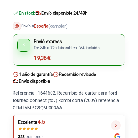
En stock
Envío disponible 24/48h
España
(cambiar)
Envío a
Envió express
⚡
De 24h a 72h laborables. IVA incluido
19,36 €
1 año de garantía
Recambio revisado
Envío disponible
Referencia : 1641602. Recambio de carter para ford
tourneo connect (tc7) kombi corta (2009) referencia
OEM IAM 6G9Q6U003AA
4.5
Excelente
★
★
★
★
★
323
opiniones