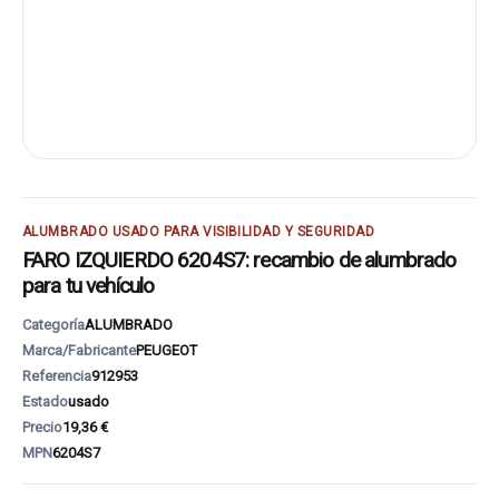
ALUMBRADO USADO PARA VISIBILIDAD Y SEGURIDAD
FARO IZQUIERDO 6204S7: recambio de alumbrado
para tu vehículo
Categoría
ALUMBRADO
Marca/Fabricante
PEUGEOT
Referencia
912953
Estado
usado
Precio
19,36 €
MPN
6204S7