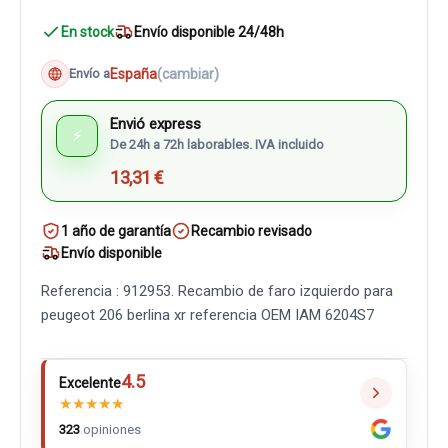
En stock
Envío disponible 24/48h
España
(cambiar)
Envío a
Envió express
⚡
De 24h a 72h laborables. IVA incluido
13,31 €
1 año de garantía
Recambio revisado
Envío disponible
Referencia : 912953. Recambio de faro izquierdo para
peugeot 206 berlina xr referencia OEM IAM 6204S7
4.5
Excelente
★
★
★
★
★
323
opiniones