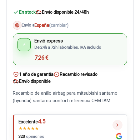
En stock
Envío disponible 24/48h
España
(cambiar)
Envío a
Envió express
⚡
De 24h a 72h laborables. IVA incluido
7,26 €
1 año de garantía
Recambio revisado
Envío disponible
Recambio de anillo airbag para mitsubishi santamo
(hyundai) santamo confort referencia OEM IAM
4.5
Excelente
★
★
★
★
★
323
opiniones