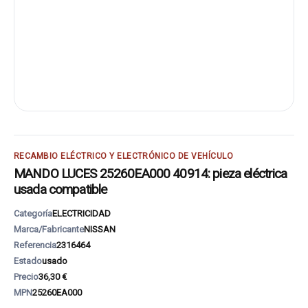
RECAMBIO ELÉCTRICO Y ELECTRÓNICO DE VEHÍCULO
MANDO LUCES 25260EA000 40914: pieza eléctrica
usada compatible
Categoría
ELECTRICIDAD
Marca/Fabricante
NISSAN
Referencia
2316464
Estado
usado
Precio
36,30 €
MPN
25260EA000