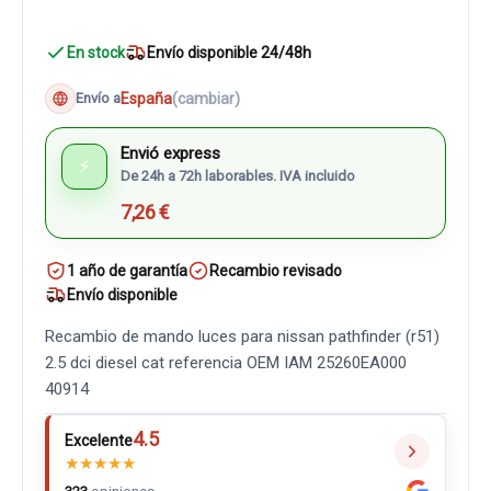
En stock
Envío disponible 24/48h
España
(cambiar)
Envío a
Envió express
⚡
De 24h a 72h laborables. IVA incluido
7,26 €
1 año de garantía
Recambio revisado
Envío disponible
Recambio de mando luces para nissan pathfinder (r51)
2.5 dci diesel cat referencia OEM IAM 25260EA000
40914
4.5
Excelente
★
★
★
★
★