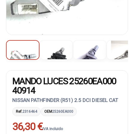
MANDO LUCES 25260EA000
40914
NISSAN PATHFINDER (R51) 2.5 DCI DIESEL CAT
Ref.
2316464
OEM
25260EA000
36,30 €
IVA incluido