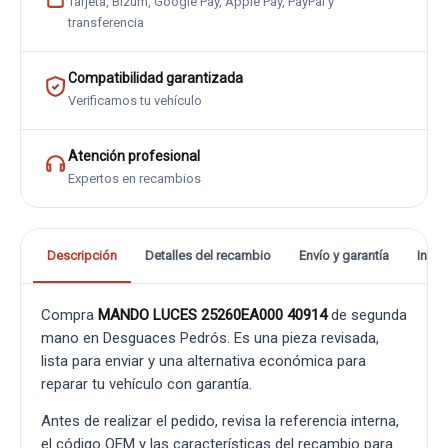
Tarjeta, Bizum, Google Pay, Apple Pay, PayPal y
transferencia
Compatibilidad garantizada
Verificamos tu vehículo
Atención profesional
Expertos en recambios
Descripción
Detalles del recambio
Envío y garantía
Info
Compra
MANDO LUCES 25260EA000 40914
de segunda
mano en Desguaces Pedrós. Es una pieza revisada,
lista para enviar y una alternativa económica para
reparar tu vehículo con garantía.
Antes de realizar el pedido, revisa la referencia interna,
el código OEM y las características del recambio para