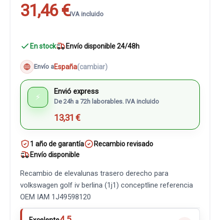
31,46 €
IVA incluido
En stock
Envío disponible 24/48h
España
(cambiar)
Envío a
Envió express
⚡
De 24h a 72h laborables. IVA incluido
13,31 €
1 año de garantía
Recambio revisado
Envío disponible
Recambio de elevalunas trasero derecho para
volkswagen golf iv berlina (1j1) conceptline referencia
OEM IAM 1J49598120
4.5