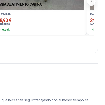
MBA ABATIMIENTO CABINA
TACOGR
. 974349
Ref. 97435
8,90 €
24,20 €
incluido
IVA incluido
n stock
En stock
 que necesitan seguir trabajando con el menor tiempo de