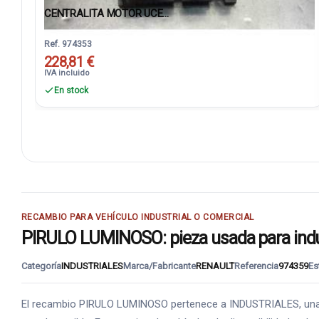
CENTRALITA MOTOR UCE...
Ref. 974353
228,81 €
IVA incluido
En stock
RECAMBIO PARA VEHÍCULO INDUSTRIAL O COMERCIAL
PIRULO LUMINOSO: pieza usada para indust
Categoría
INDUSTRIALES
Marca/Fabricante
RENAULT
Referencia
974359
Es
El recambio PIRULO LUMINOSO pertenece a INDUSTRIALES, una fa