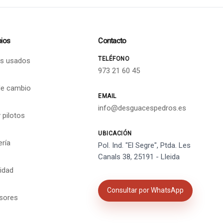
ios
Contacto
TELÉFONO
s usados
973 21 60 45
de cambio
EMAIL
info@desguacespedros.es
 pilotos
UBICACIÓN
ería
Pol. Ind. "El Segre", Ptda. Les
Canals 38, 25191 - Lleida
cidad
Consultar por WhatsApp
isores