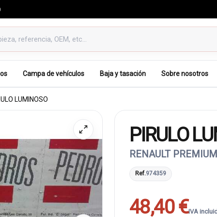
0
os
Campa de vehículos
Baja y tasación
Sobre nosotros
RULO LUMINOSO
PIRULO L
RENAULT PREMIUM
Ref.
974359
48,40 €
IVA inclui