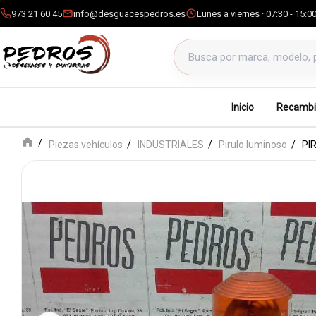
973 21 60 45
info@desguacespedros.es
Lunes a viernes · 07:30 - 15:0
Buscar productos
Inicio
Recambi
Piezas vehículos
INDUSTRIALES
Pirulo luminoso
PI