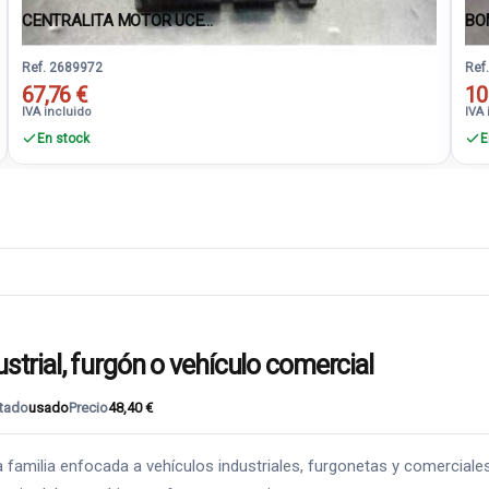
CENTRALITA MOTOR UCE...
BO
Ref. 2689972
Ref
67,76 €
10
IVA incluido
IVA 
En stock
E
rial, furgón o vehículo comercial
tado
usado
Precio
48,40 €
milia enfocada a vehículos industriales, furgonetas y comerciales