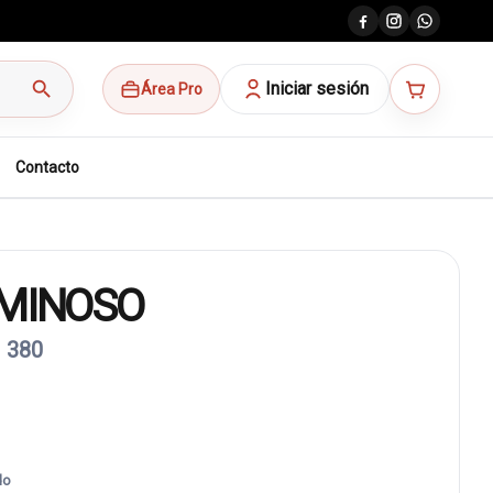
search
Iniciar sesión
Área Pro
Contacto
UMINOSO
 380
do