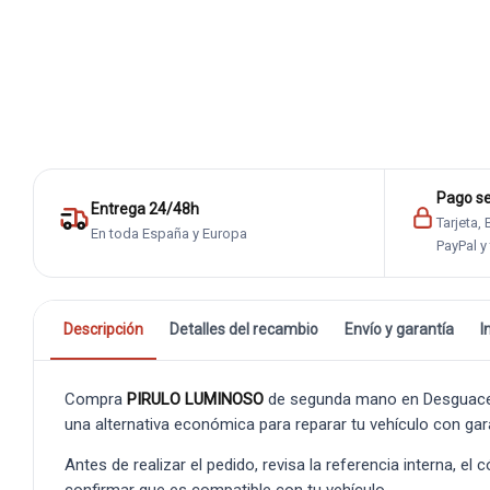
Pago s
Entrega 24/48h
Tarjeta,
En toda España y Europa
PayPal y
Descripción
Detalles del recambio
Envío y garantía
I
Compra
PIRULO LUMINOSO
de segunda mano en Desguaces 
una alternativa económica para reparar tu vehículo con gar
Antes de realizar el pedido, revisa la referencia interna, el
confirmar que es compatible con tu vehículo.