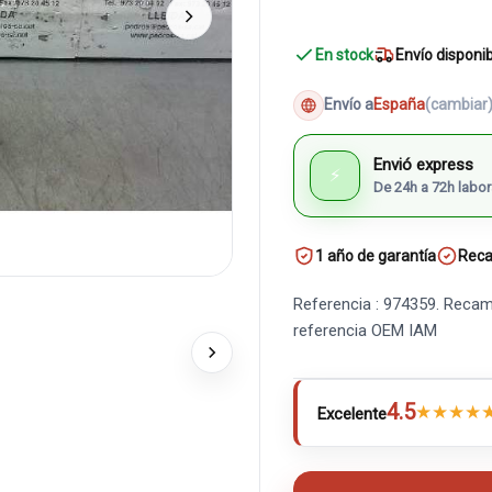
En stock
Envío disponi
Envío a
España
(cambiar
Envió express
⚡
De 24h a 72h labor
1 año de garantía
Reca
Referencia : 974359. Recam
referencia OEM IAM
4.5
★
★
★
★
Excelente