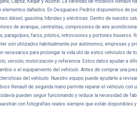
gane, Captur, Kadjar y Austral. La variedad de modelos Renault
de elementos dañados. En Desguaces Pedrós disponemos de pie
nes diésel, gasolina, híbridas y eléctricas. Dentro de nuestro 
otores de arranque, centralitas, compresores de aire acondicio
 paragolpes, faros, pilotos, retrovisores y portones traseros. 
ter son utilizados habitualmente por autónomos, empresas y pr
er necesarios para prolongar la vida útil de estos vehículos de
lo, versión, motorización y referencia. Estos datos ayudan a di
 cambio o el equipamiento del vehículo. Antes de comprar una pi
terísticas del vehículo. Nuestro equipo puede ayudarte a revisar
mbios Renault de segunda mano permite reparar el vehículo con 
odavía pueden seguir funcionando y reduce la necesidad de fa
uestran con fotografías reales siempre que están disponibles y