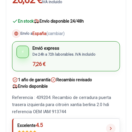
IVA incluido
En stock
Envío disponible 24/48h
España
(cambiar)
Envío a
Envió express
⚡
De 24h a 72h laborables. IVA incluido
7,26 €
1 año de garantía
Recambio revisado
Envío disponible
Referencia : 439204. Recambio de cerradura puerta
trasera izquierda para citroën xantia berlina 2.0 hdi
referencia OEM IAM 913744
4.5
Excelente
★
★
★
★
★