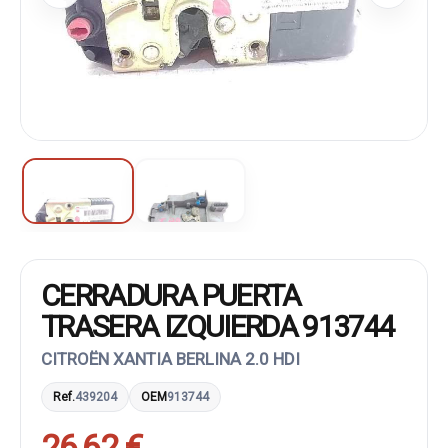
CERRADURA PUERTA
TRASERA IZQUIERDA 913744
CITROËN XANTIA BERLINA 2.0 HDI
Ref.
439204
OEM
913744
26,62 €