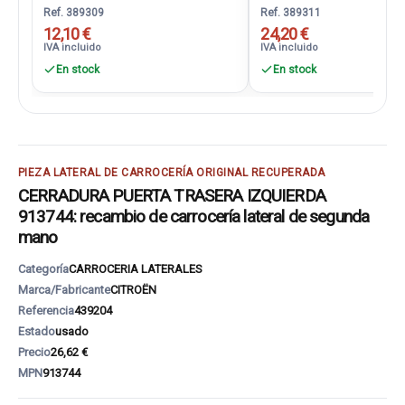
Ref. 389309
Ref. 389311
12,10 €
24,20 €
IVA incluido
IVA incluido
En stock
En stock
PIEZA LATERAL DE CARROCERÍA ORIGINAL RECUPERADA
CERRADURA PUERTA TRASERA IZQUIERDA
913744: recambio de carrocería lateral de segunda
mano
Categoría
CARROCERIA LATERALES
Marca/Fabricante
CITROËN
Referencia
439204
Estado
usado
Precio
26,62 €
MPN
913744