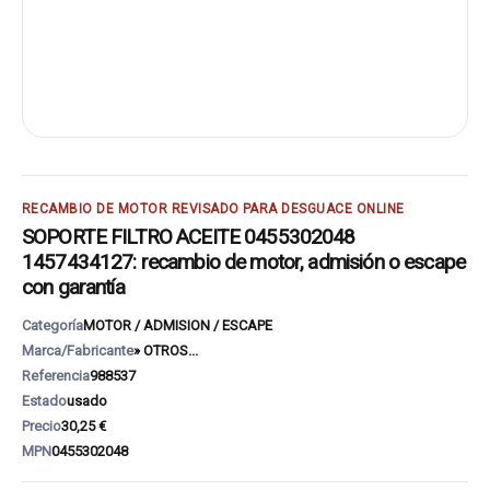
RECAMBIO DE MOTOR REVISADO PARA DESGUACE ONLINE
SOPORTE FILTRO ACEITE 0455302048
1457434127: recambio de motor, admisión o escape
con garantía
Categoría
MOTOR / ADMISION / ESCAPE
Marca/Fabricante
» OTROS...
Referencia
988537
Estado
usado
Precio
30,25 €
MPN
0455302048