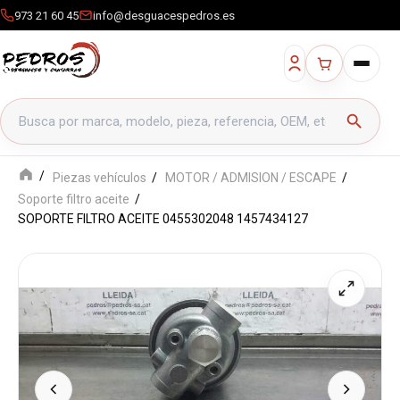
973 21 60 45
info@desguacespedros.es
Buscar productos
search
Piezas vehículos
MOTOR / ADMISION / ESCAPE
Soporte filtro aceite
SOPORTE FILTRO ACEITE 0455302048 1457434127