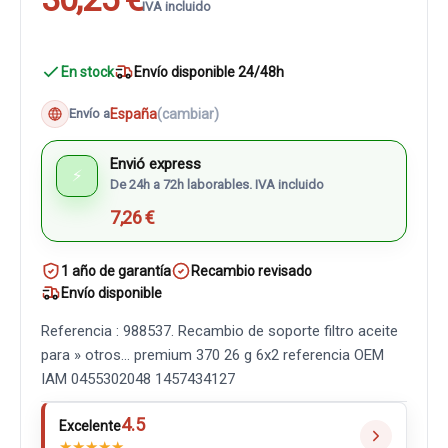
IVA incluido
En stock
Envío disponible 24/48h
España
(cambiar)
Envío a
Envió express
⚡
De 24h a 72h laborables. IVA incluido
7,26 €
1 año de garantía
Recambio revisado
Envío disponible
Referencia : 988537. Recambio de soporte filtro aceite
para » otros... premium 370 26 g 6x2 referencia OEM
IAM 0455302048 1457434127
4.5
Excelente
★
★
★
★
★