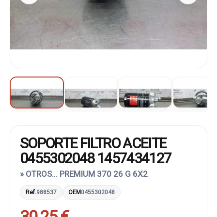
SOPORTE FILTRO ACEITE
0455302048 1457434127
» OTROS... PREMIUM 370 26 G 6X2
Ref.
988537
OEM
0455302048
30,25 €