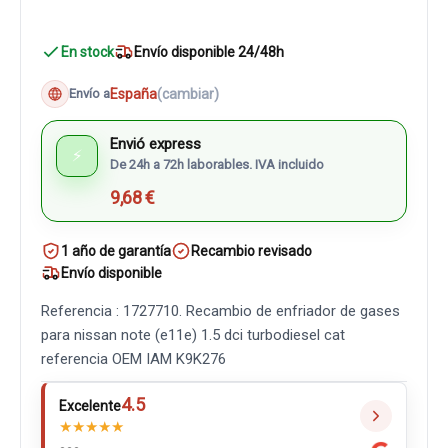
En stock
Envío disponible 24/48h
España
(cambiar)
Envío a
Envió express
⚡
De 24h a 72h laborables. IVA incluido
9,68 €
1 año de garantía
Recambio revisado
Envío disponible
Referencia : 1727710. Recambio de enfriador de gases
para nissan note (e11e) 1.5 dci turbodiesel cat
referencia OEM IAM K9K276
4.5
Excelente
★
★
★
★
★