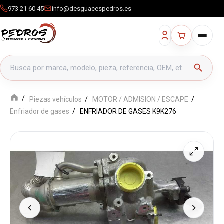
973 21 60 45
info@desguacespedros.es
Buscar productos
search
Piezas vehículos
MOTOR / ADMISION / ESCAPE
Enfriador de gases
ENFRIADOR DE GASES K9K276