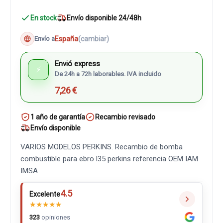
En stock
Envío disponible 24/48h
España
(cambiar)
Envío a
Envió express
⚡
De 24h a 72h laborables. IVA incluido
7,26 €
1 año de garantía
Recambio revisado
Envío disponible
VARIOS MODELOS PERKINS. Recambio de bomba
combustible para ebro l35 perkins referencia OEM IAM
IMSA
4.5
Excelente
★
★
★
★
★
323
opiniones