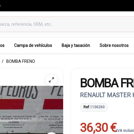
0
os
Campa de vehículos
Baja y tasación
Sobre nosotros
BOMBA FRENO
BOMBA FR
RENAULT MASTER K
Ref.
1106260
36,30 €
IVA inclui