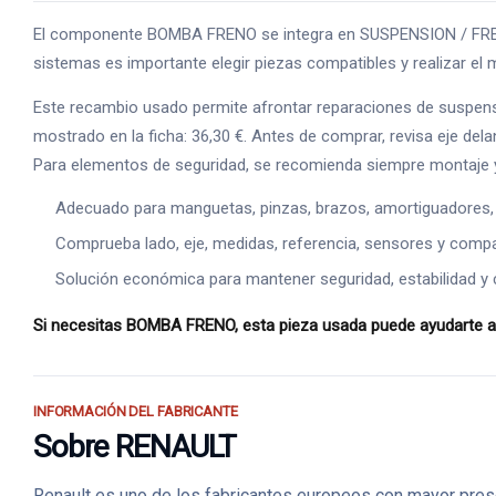
El componente BOMBA FRENO se integra en SUSPENSION / FRENOS, 
sistemas es importante elegir piezas compatibles y realizar el m
Este recambio usado permite afrontar reparaciones de suspens
mostrado en la ficha: 36,30 €. Antes de comprar, revisa eje dela
Para elementos de seguridad, se recomienda siempre montaje y
Adecuado para manguetas, pinzas, brazos, amortiguadores,
Comprueba lado, eje, medidas, referencia, sensores y compat
Solución económica para mantener seguridad, estabilidad y 
Si necesitas BOMBA FRENO, esta pieza usada puede ayudarte a r
INFORMACIÓN DEL FABRICANTE
Sobre RENAULT
Renault es uno de los fabricantes europeos con mayor prese