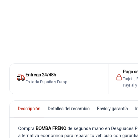
Pago s
Entrega 24/48h
Tarjeta,
En toda España y Europa
PayPal y
Descripción
Detalles del recambio
Envío y garantía
I
Compra
BOMBA FRENO
de segunda mano en Desguaces Pedr
alternativa económica para reparar tu vehículo con garantía