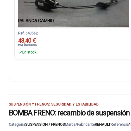
PALANCA CAMBIO
Ref. 648562
48,40 €
IVA incluido
En stock
SUSPENSIÓN Y FRENOS: SEGURIDAD Y ESTABILIDAD
BOMBA FRENO: recambio de suspensión o
Categoría
SUSPENSION / FRENOS
Marca/Fabricante
RENAULT
Referencia
1