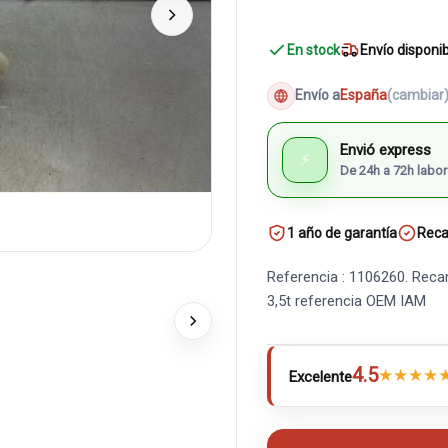
En stock
Envío disponi
Envío a
España
(cambiar
Envió express
⚡
De 24h a 72h labor
1 año de garantía
Reca
Referencia : 1106260. Reca
3,5t referencia OEM IAM
4.5
★
★
★
★
Excelente