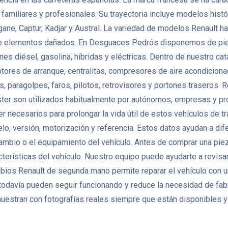
miliares y profesionales. Su trayectoria incluye modelos histór
gane, Captur, Kadjar y Austral. La variedad de modelos Renault
de elementos dañados. En Desguaces Pedrós disponemos de pie
nes diésel, gasolina, híbridas y eléctricas. Dentro de nuestro 
otores de arranque, centralitas, compresores de aire acondicio
 paragolpes, faros, pilotos, retrovisores y portones traseros. 
ter son utilizados habitualmente por autónomos, empresas y pr
er necesarios para prolongar la vida útil de estos vehículos de
lo, versión, motorización y referencia. Estos datos ayudan a di
 cambio o el equipamiento del vehículo. Antes de comprar una pi
terísticas del vehículo. Nuestro equipo puede ayudarte a revisar
mbios Renault de segunda mano permite reparar el vehículo con 
odavía pueden seguir funcionando y reduce la necesidad de fa
uestran con fotografías reales siempre que están disponibles y