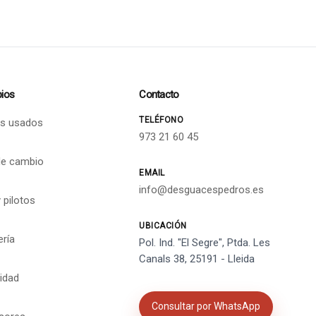
ios
Contacto
TELÉFONO
s usados
973 21 60 45
de cambio
EMAIL
info@desguacespedros.es
 pilotos
UBICACIÓN
ería
Pol. Ind. "El Segre", Ptda. Les
Canals 38, 25191 - Lleida
cidad
Consultar por WhatsApp