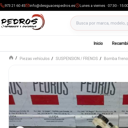
973 21 60 45
info@desguacespedros.es
Lunes a viernes · 07:30 - 15:0
Buscar productos
Inicio
Recambi
Piezas vehículos
SUSPENSION / FRENOS
Bomba freno