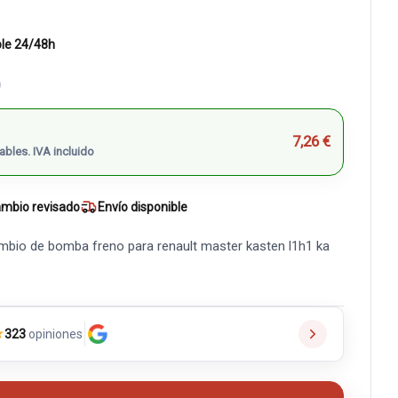
ble 24/48h
)
7,26 €
ables. IVA incluido
mbio revisado
Envío disponible
mbio de bomba freno para renault master kasten l1h1 ka
★
323
opiniones