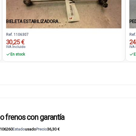
BIELETA ESTABILIZADORA...
PE
Ref. 1106307
Ref
30,25 €
24
IVA incluido
IVA 
En stock
E
 frenos con garantía
106260
Estado
usado
Precio
36,30 €