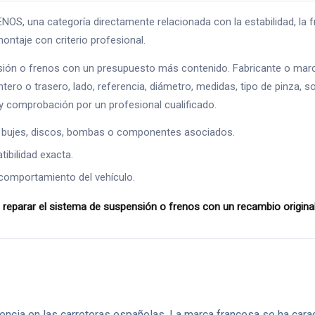
una categoría directamente relacionada con la estabilidad, la fren
ontaje con criterio profesional.
ión o frenos con un presupuesto más contenido. Fabricante o marc
ntero o trasero, lado, referencia, diámetro, medidas, tipo de pinza, s
 comprobación por un profesional cualificado.
 bujes, discos, bombas o componentes asociados.
ibilidad exacta.
comportamiento del vehículo.
eparar el sistema de suspensión o frenos con un recambio original
ncia en las carreteras españolas. La marca francesa se ha caract