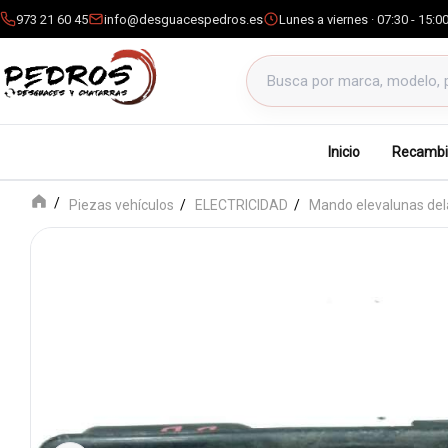
973 21 60 45
info@desguacespedros.es
Lunes a viernes · 07:30 - 15:0
Buscar productos
Inicio
Recambi
Piezas vehículos
ELECTRICIDAD
Mando elevalunas del