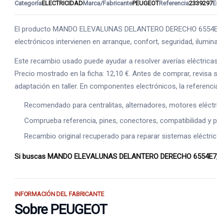
Categoría
ELECTRICIDAD
Marca/Fabricante
PEUGEOT
Referencia
2339297
E
El producto MANDO ELEVALUNAS DELANTERO DERECHO 6554E7 pert
electrónicos intervienen en arranque, confort, seguridad, ilumi
Este recambio usado puede ayudar a resolver averías eléctrica
Precio mostrado en la ficha: 12,10 €. Antes de comprar, revisa 
adaptación en taller. En componentes electrónicos, la referenci
Recomendado para centralitas, alternadores, motores eléct
Comprueba referencia, pines, conectores, compatibilidad y p
Recambio original recuperado para reparar sistemas eléctric
Si buscas MANDO ELEVALUNAS DELANTERO DERECHO 6554E7, esta p
INFORMACIÓN DEL FABRICANTE
Sobre PEUGEOT