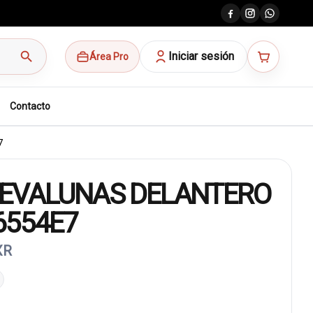
search
Iniciar sesión
Área Pro
Contacto
7
EVALUNAS DELANTERO
6554E7
XR