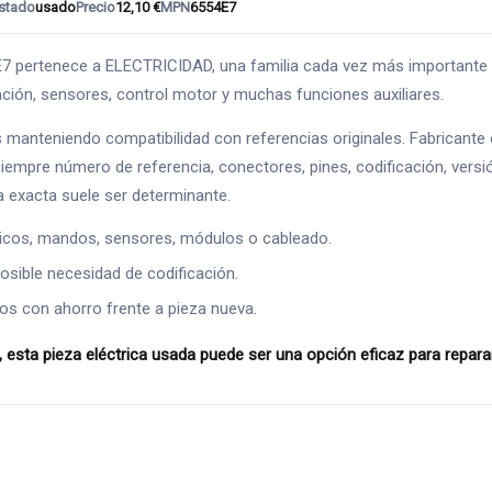
stado
usado
Precio
12,10 €
MPN
6554E7
enece a ELECTRICIDAD, una familia cada vez más importante en l
nación, sensores, control motor y muchas funciones auxiliares.
s manteniendo compatibilidad con referencias originales. Fabricant
siempre número de referencia, conectores, pines, codificación, versi
a exacta suele ser determinante.
ricos, mandos, sensores, módulos o cableado.
osible necesidad de codificación.
os con ahorro frente a pieza nueva.
ieza eléctrica usada puede ser una opción eficaz para reparar el