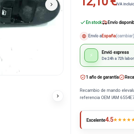
12,10 €
IVA inclui
En stock
Envío disponi
Envío a
España
(cambiar
Envió express
⚡
De 24h a 72h labor
1 año de garantía
Reca
Recambio de mando elevalu
referencia OEM IAM 6554E
4.5
★
★
★
★
Excelente