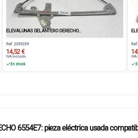
ELEVALUNAS DELANTERO DERECHO...
EL
Ref. 2339259
Ref
14,52 €
14
IVA incluido
IVA 
En stock
E
6554E7: pieza eléctrica usada compatib