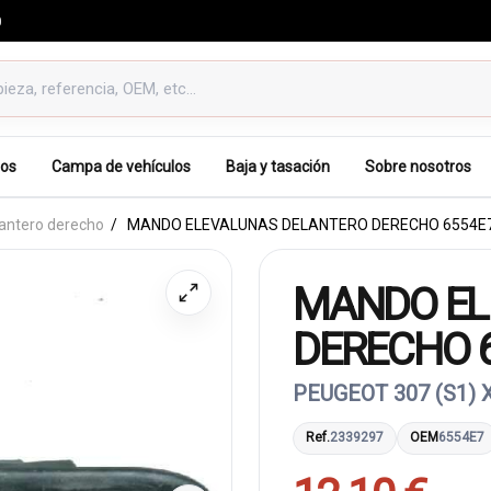
0
os
Campa de vehículos
Baja y tasación
Sobre nosotros
antero derecho
MANDO ELEVALUNAS DELANTERO DERECHO 6554E
MANDO EL
DERECHO 
PEUGEOT 307 (S1) 
Ref.
2339297
OEM
6554E7