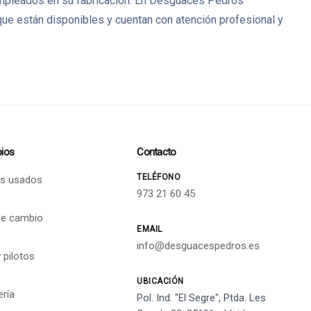
 empleados en su fabricación. En Desguaces Pedrós
ue están disponibles y cuentan con atención profesional y
ios
Contacto
TELÉFONO
s usados
973 21 60 45
de cambio
EMAIL
info@desguacespedros.es
 pilotos
UBICACIÓN
ería
Pol. Ind. "El Segre", Ptda. Les