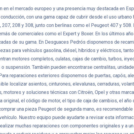
 en el mercado europeo y una presencia muy destacada en España
de conducción, con una gama capaz de cubrir desde el uso urbano
 207, 208 y 308, junto con berlinas como el Peugeot 407 y 508
demás de comerciales como el Expert y Boxer. En los últimos año
trificadas de su gama. En Desguaces Pedrós disponemos de reca
iezas para vehículos gasolina, diésel, híbridos y eléctricos, t
ran motores completos, culatas, cajas de cambio, turbos, inye
n o suspensión. También pueden encontrarse centralitas, unidad
ara reparaciones exteriores disponemos de puertas, capós, aleta
osible localizar asientos, cinturones, elevalunas, cerraduras, vol
otores y soluciones técnicas con Citroën, Opel y otras marcas 
original, el código de motor, el tipo de caja de cambios, el año 
 comprar una pieza Peugeot de segunda mano, es recomendable co
l vehículo. Nuestro equipo puede ayudarte a revisar esta informac
ealizar muchas reparaciones con componentes originales y a un