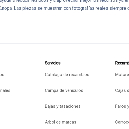
 ayuda a reducir residuos y a aprovechar mejor los recursos ya
ropa. Las piezas se muestran con fotografías reales siempre q
Servicios
Recamb
os
Catalogo de recambios
Motore
onales
Campa de vehículos
Cajas 
o
Bajas y tasaciones
Faros y
Arbol de marcas
Carroc