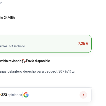
do
ble 24/48h
)
7,26 €
ables. IVA incluido
mbio revisado
Envío disponible
nas delantero derecho para peugeot 307 (s1) xr
7
★
323
opiniones