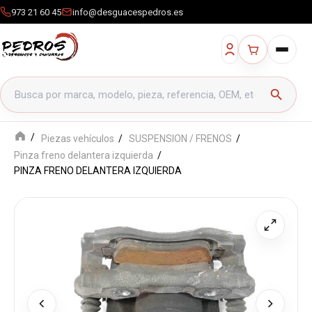
973 21 60 45
info@desguacespedros.es
Buscar productos
search
Piezas vehículos
SUSPENSION / FRENOS
Pinza freno delantera izquierda
PINZA FRENO DELANTERA IZQUIERDA