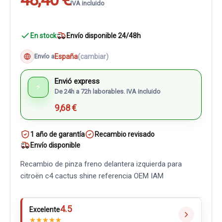
IVA incluido
En stock
Envío disponible 24/48h
España
(cambiar)
Envío a
Envió express
⚡
De 24h a 72h laborables. IVA incluido
9,68 €
1 año de garantía
Recambio revisado
Envío disponible
Recambio de pinza freno delantera izquierda para
citroën c4 cactus shine referencia OEM IAM
4.5
Excelente
★
★
★
★
★