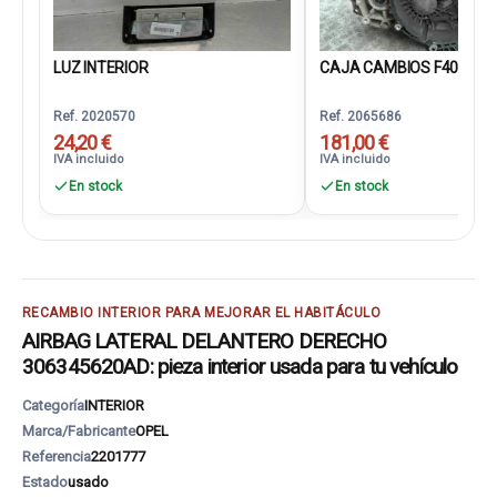
LUZ INTERIOR
CAJA CAMBIOS F40
Ref. 2020570
Ref. 2065686
24,20 €
181,00 €
IVA incluido
IVA incluido
En stock
En stock
RECAMBIO INTERIOR PARA MEJORAR EL HABITÁCULO
AIRBAG LATERAL DELANTERO DERECHO
306345620AD: pieza interior usada para tu vehículo
Categoría
INTERIOR
Marca/Fabricante
OPEL
Referencia
2201777
Estado
usado