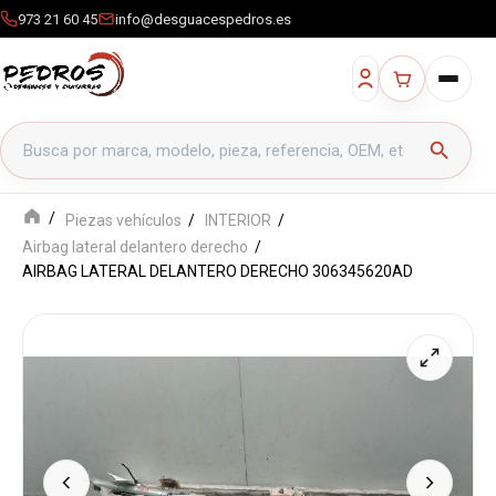
973 21 60 45
info@desguacespedros.es
Buscar productos
search
Piezas vehículos
INTERIOR
Airbag lateral delantero derecho
AIRBAG LATERAL DELANTERO DERECHO 306345620AD