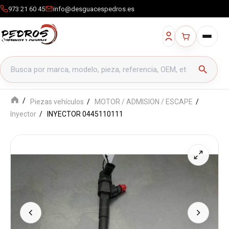
973 21 60 45
info@desguacespedros.es
Buscar productos
search
Piezas vehículos
MOTOR / ADMISION / ESCAPE
Inyector
INYECTOR 0445110111