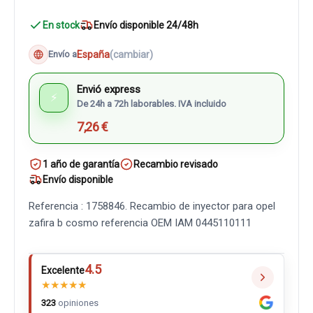
En stock
Envío disponible 24/48h
España
(cambiar)
Envío a
Envió express
⚡
De 24h a 72h laborables. IVA incluido
7,26 €
1 año de garantía
Recambio revisado
Envío disponible
Referencia : 1758846. Recambio de inyector para opel
zafira b cosmo referencia OEM IAM 0445110111
4.5
Excelente
★
★
★
★
★
323
opiniones