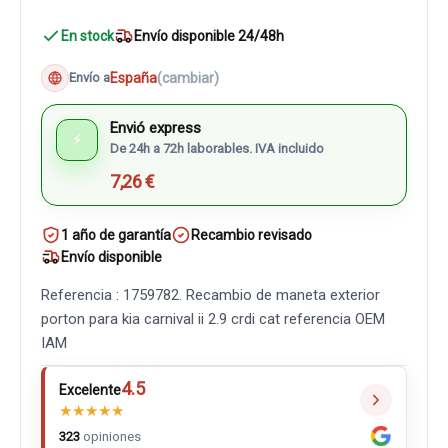
En stock
Envío disponible 24/48h
España
(cambiar)
Envío a
Envió express
⚡
De 24h a 72h laborables. IVA incluido
7,26 €
1 año de garantía
Recambio revisado
Envío disponible
Referencia : 1759782. Recambio de maneta exterior
porton para kia carnival ii 2.9 crdi cat referencia OEM
IAM
4.5
Excelente
★
★
★
★
★
323
opiniones