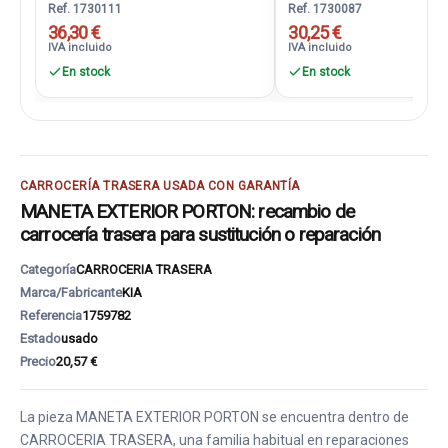
Ref. 1730111
Ref. 1730087
36,30 €
30,25 €
IVA incluido
IVA incluido
En stock
En stock
CARROCERÍA TRASERA USADA CON GARANTÍA
MANETA EXTERIOR PORTON: recambio de
carrocería trasera para sustitución o reparación
Categoría
CARROCERIA TRASERA
Marca/Fabricante
KIA
Referencia
1759782
Estado
usado
Precio
20,57 €
La pieza MANETA EXTERIOR PORTON se encuentra dentro de
CARROCERIA TRASERA, una familia habitual en reparaciones