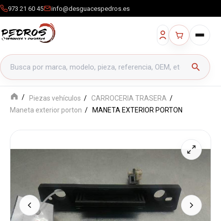
973 21 60 45
info@desguacespedros.es
Buscar productos
search
Piezas vehículos
CARROCERIA TRASERA
Maneta exterior porton
MANETA EXTERIOR PORTON