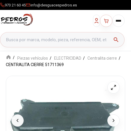
973 21 60 45
info@desguacespedros.es
Buscar productos
search
Piezas vehículos
ELECTRICIDAD
Centralita cierre
CENTRALITA CIERRE 51711369