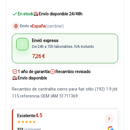
En stock
Envío disponible 24/48h
España
(cambiar)
Envío a
Envió express
⚡
De 24h a 72h laborables. IVA incluido
7,26 €
1 año de garantía
Recambio revisado
Envío disponible
Recambio de centralita cierre para fiat stilo (192) 1.9 jtd
115 referencia OEM IAM 51711369
4.5
Excelente
★
★
★
★
★
323
opiniones