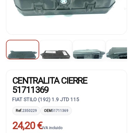
CENTRALITA CIERRE
51711369
FIAT STILO (192) 1.9 JTD 115
Ref.
2350229
OEM
51711369
24,20 €
IVA incluido