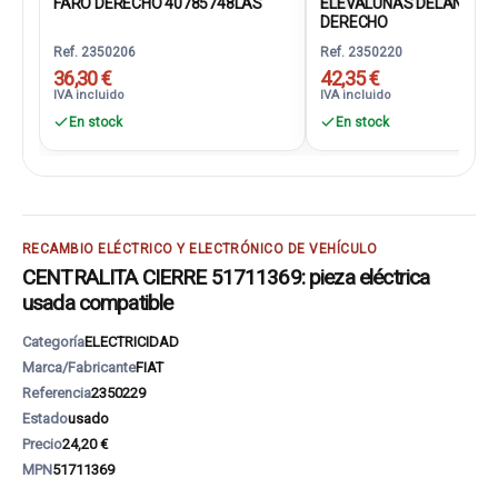
FARO DERECHO 40785748LAS
ELEVALUNAS DELANTER
DERECHO
Ref. 2350206
Ref. 2350220
36,30 €
42,35 €
IVA incluido
IVA incluido
En stock
En stock
RECAMBIO ELÉCTRICO Y ELECTRÓNICO DE VEHÍCULO
CENTRALITA CIERRE 51711369: pieza eléctrica
usada compatible
Categoría
ELECTRICIDAD
Marca/Fabricante
FIAT
Referencia
2350229
Estado
usado
Precio
24,20 €
MPN
51711369