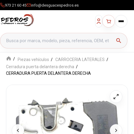
973 21 60 45
info@desguacespedros.es
Buscar productos
search
Piezas vehículos
CARROCERIA LATERALES
Cerradura puerta delantera derecha
CERRADURA PUERTA DELANTERA DERECHA