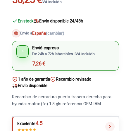
IVA incluido
En stock
Envío disponible 24/48h
España
(cambiar)
Envío a
Envió express
⚡
De 24h a 72h laborables. IVA incluido
7,26 €
1 año de garantía
Recambio revisado
Envío disponible
Recambio de cerradura puerta trasera derecha para
hyundai matrix (fc) 1.8 gls referencia OEM IAM
4.5
Excelente
★
★
★
★
★