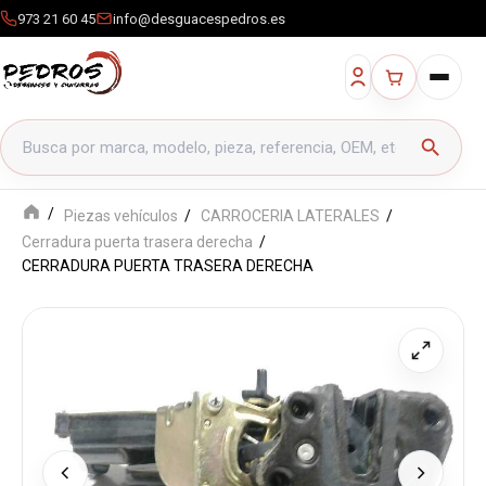
973 21 60 45
info@desguacespedros.es
Buscar productos
search
Piezas vehículos
CARROCERIA LATERALES
Cerradura puerta trasera derecha
CERRADURA PUERTA TRASERA DERECHA