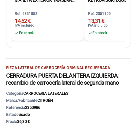
MANETA EXTERIOR TRASERA...
RETROVISOR IZQUIERDO 
Ref. 2351052
Ref. 2351100
14,52 €
13,31 €
IVA incluido
IVA incluido
En stock
En stock
PIEZA LATERAL DE CARROCERÍA ORIGINAL RECUPERADA
CERRADURA PUERTA DELANTERA IZQUIERDA:
recambio de carrocería lateral de segunda mano
Categoría
CARROCERIA LATERALES
Marca/Fabricante
CITROËN
Referencia
2350986
Estado
usado
Precio
36,30 €