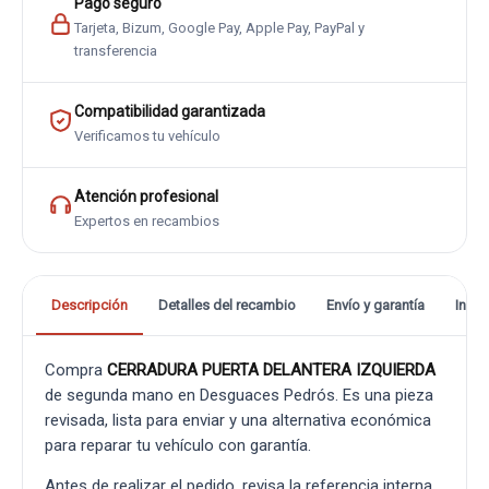
Pago seguro
Tarjeta, Bizum, Google Pay, Apple Pay, PayPal y
transferencia
Compatibilidad garantizada
Verificamos tu vehículo
Atención profesional
Expertos en recambios
Descripción
Detalles del recambio
Envío y garantía
Info
Compra
CERRADURA PUERTA DELANTERA IZQUIERDA
de segunda mano en Desguaces Pedrós. Es una pieza
revisada, lista para enviar y una alternativa económica
para reparar tu vehículo con garantía.
Antes de realizar el pedido, revisa la referencia interna,