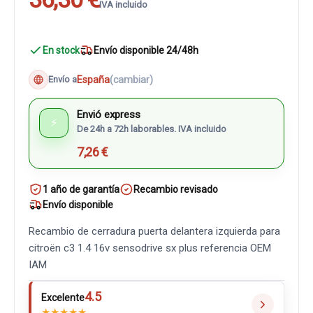
IVA incluido
En stock
Envío disponible 24/48h
España
(cambiar)
Envío a
Envió express
⚡
De 24h a 72h laborables. IVA incluido
7,26 €
1 año de garantía
Recambio revisado
Envío disponible
Recambio de cerradura puerta delantera izquierda para
citroën c3 1.4 16v sensodrive sx plus referencia OEM
IAM
4.5
Excelente
★
★
★
★
★