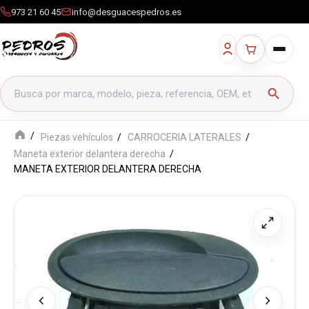
973 21 60 45
info@desguacespedros.es
Buscar productos
search
Piezas vehículos
CARROCERIA LATERALES
Maneta exterior delantera derecha
MANETA EXTERIOR DELANTERA DERECHA