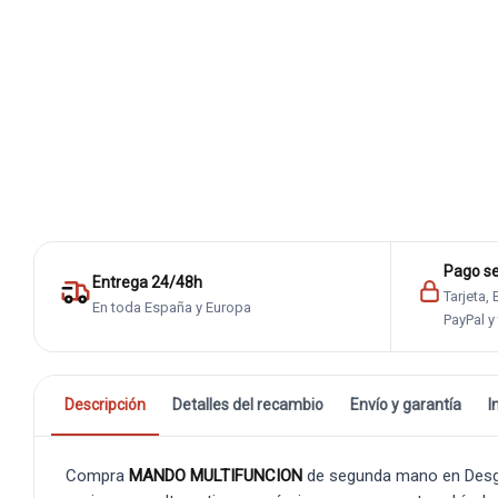
Pago s
Entrega 24/48h
Tarjeta,
En toda España y Europa
PayPal y
Descripción
Detalles del recambio
Envío y garantía
I
Compra
MANDO MULTIFUNCION
de segunda mano en Desgu