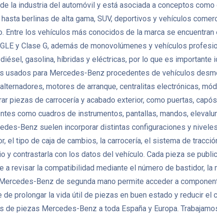
la industria del automóvil y está asociada a conceptos como ca
asta berlinas de alta gama, SUV, deportivos y vehículos comerci
. Entre los vehículos más conocidos de la marca se encuentran e
E y Clase G, además de monovolúmenes y vehículos profesional
sel, gasolina, híbridas y eléctricas, por lo que es importante 
s usados para Mercedes-Benz procedentes de vehículos desmon
, alternadores, motores de arranque, centralitas electrónicas, m
iezas de carrocería y acabado exterior, como puertas, capós, ale
entes como cuadros de instrumentos, pantallas, mandos, elevalun
edes-Benz suelen incorporar distintas configuraciones y nivel
, el tipo de caja de cambios, la carrocería, el sistema de tracci
 y contrastarla con los datos del vehículo. Cada pieza se publi
 a revisar la compatibilidad mediante el número de bastidor, la 
s Mercedes-Benz de segunda mano permite acceder a component
de prolongar la vida útil de piezas en buen estado y reducir el
de piezas Mercedes-Benz a toda España y Europa. Trabajamos c