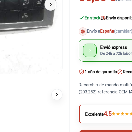
En stock
Envío disponi
Envío a
España
(cambiar
Envió express
⚡
De 24h a 72h labor
1 año de garantía
Reca
Recambio de mando multifu
(203.252) referencia OEM 
4.5
★
★
★
★
Excelente