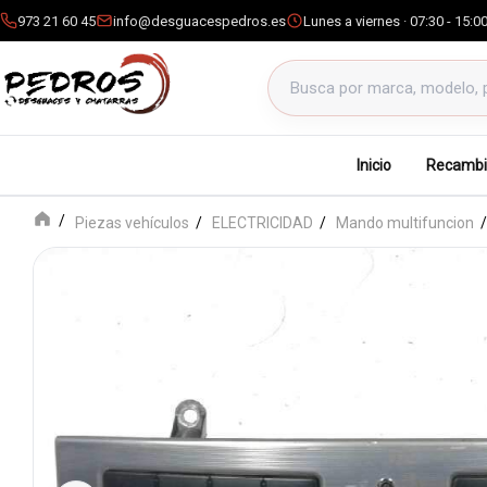
973 21 60 45
info@desguacespedros.es
Lunes a viernes · 07:30 - 15:0
Buscar productos
Inicio
Recambi
Piezas vehículos
ELECTRICIDAD
Mando multifuncion