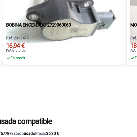
BOBINA ENCENDIDO 2729060060
MO
Ref. 2313475
Ref
16,94 €
18
IVA incluido
IVA 
En stock
E
sada compatible
357787
Estado
usado
Precio
36,30 €