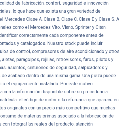
lidad de fabricación, confort, seguridad e innovación
ales, lo que hace que exista una gran variedad de
l Mercedes Clase A, Clase B, Clase C, Clase E y Clase S. A
es como el Mercedes Vito, Viano, Sprinter y Citan.
identificar correctamente cada componente antes de
tados y catalogados. Nuestro stock puede incluir
ódulos de control, compresores de aire acondicionado y otros
tas, paragolpes, rejillas, retrovisores, faros, pilotos y
as, asientos, cinturones de seguridad, salpicaderos y
es de acabado dentro de una misma gama. Una pieza puede
ón o el equipamiento instalado. Por este motivo,
ca con la información disponible sobre su procedencia,
matrícula, el código de motor o la referencia que aparece en
es originales con un precio más competitivo que muchas
 consumo de materias primas asociado a la fabricación de
on fotografías reales del producto, atención