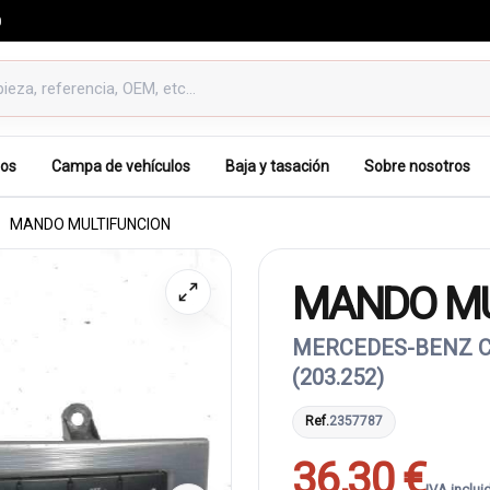
0
os
Campa de vehículos
Baja y tasación
Sobre nosotros
MANDO MULTIFUNCION
MANDO MU
MERCEDES-BENZ CL
(203.252)
Ref.
2357787
36,30 €
IVA inclui