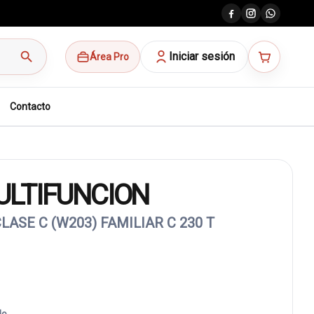
search
Iniciar sesión
Área Pro
Contacto
LTIFUNCION
ASE C (W203) FAMILIAR C 230 T
do