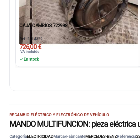
CAJA CAMBIOS 722998
Ref. 2314322
726,00 €
IVA incluido
En stock
RECAMBIO ELÉCTRICO Y ELECTRÓNICO DE VEHÍCULO
MANDO MULTIFUNCION: pieza eléctrica u
Categoría
ELECTRICIDAD
Marca/Fabricante
MERCEDES-BENZ
Referencia
2