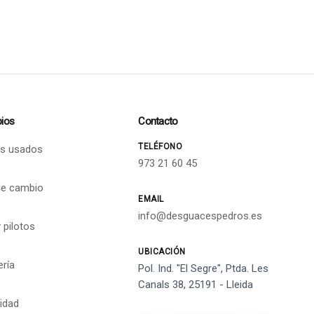
ios
Contacto
TELÉFONO
s usados
973 21 60 45
de cambio
EMAIL
info@desguacespedros.es
 pilotos
UBICACIÓN
ería
Pol. Ind. "El Segre", Ptda. Les
Canals 38, 25191 - Lleida
cidad