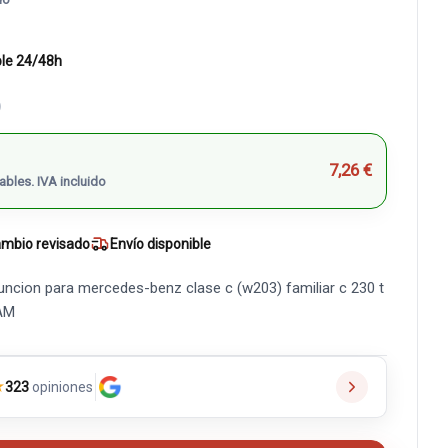
ble 24/48h
)
7,26 €
ables. IVA incluido
mbio revisado
Envío disponible
ncion para mercedes-benz clase c (w203) familiar c 230 t
IAM
★
323
opiniones