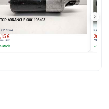
TOR ARRANQUE 0001108403...
BOBINA 
. 2313564
Ref. 23144
,15 €
26,62 €
incluido
IVA incluido
n stock
En stock