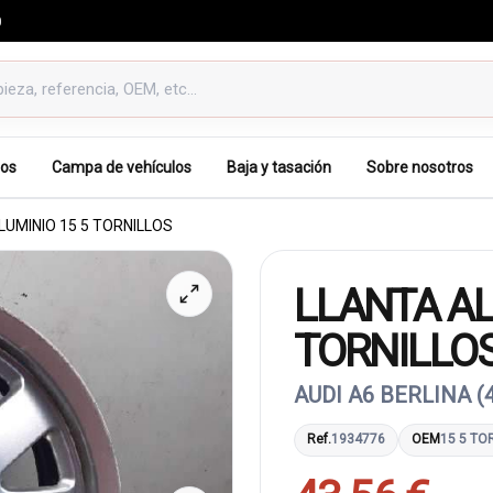
0
os
Campa de vehículos
Baja y tasación
Sobre nosotros
LUMINIO 15 5 TORNILLOS
LLANTA AL
TORNILLO
AUDI A6 BERLINA (4
Ref.
1934776
OEM
15 5 TO