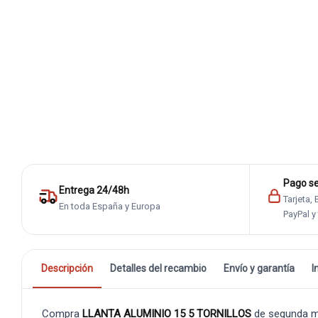
Pago s
Entrega 24/48h
Tarjeta,
En toda España y Europa
PayPal y
Descripción
Detalles del recambio
Envío y garantía
I
Compra
LLANTA ALUMINIO 15 5 TORNILLOS
de segunda m