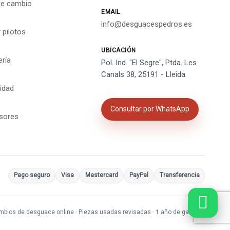
de cambio
EMAIL
info@desguacespedros.es
 pilotos
UBICACIÓN
ería
Pol. Ind. "El Segre", Ptda. Les
Canals 38, 25191 - Lleida
cidad
Consultar por WhatsApp
isores
Pago seguro
Visa
Mastercard
PayPal
Transferencia
bios de desguace online · Piezas usadas revisadas · 1 año de garantía