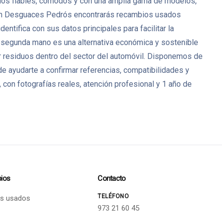
culos fiables, cómodos y con una amplia gama de modelos,
 En Desguaces Pedrós encontrarás recambios usados
tifica con sus datos principales para facilitar la
e segunda mano es una alternativa económica y sostenible
ir residuos dentro del sector del automóvil. Disponemos de
 ayudarte a confirmar referencias, compatibilidades y
con fotografías reales, atención profesional y 1 año de
ios
Contacto
TELÉFONO
s usados
973 21 60 45