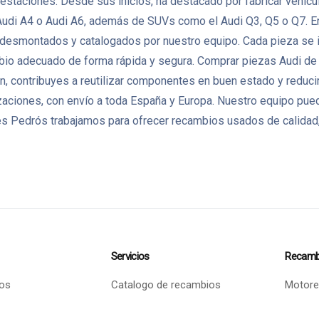
restaciones. Desde sus inicios, ha destacado por fabricar vehí
Audi A4 o Audi A6, además de SUVs como el Audi Q3, Q5 o Q7.
desmontados y catalogados por nuestro equipo. Cada pieza se iden
ambio adecuado de forma rápida y segura. Comprar piezas Audi d
ón, contribuyes a reutilizar componentes en buen estado y reduc
aciones, con envío a toda España y Europa. Nuestro equipo puede
es Pedrós trabajamos para ofrecer recambios usados de calidad, 
Servicios
Recamb
os
Catalogo de recambios
Motore