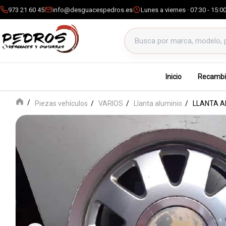
973 21 60 45
info@desguacespedros.es
Lunes a viernes · 07:30 - 15:0
Buscar productos
Inicio
Recambi
Piezas vehículos
VARIOS
Llanta aluminio
LLANTA A