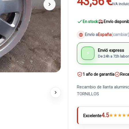
43,56 €
IVA inclui
En stock
Envío disponi
Envío a
España
(cambiar
Envió express
⚡
De 24h a 72h labor
1 año de garantía
Reca
Recambio de llanta aluminio
TORNILLOS
4.5
★
★
★
★
Excelente