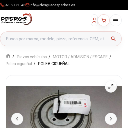
973 21 60 45
info@desguacespedros.es
Buscar productos
search
Piezas vehículos
MOTOR / ADMISION / ESCAPE
Polea cigueñal
POLEA CIGUEÑAL