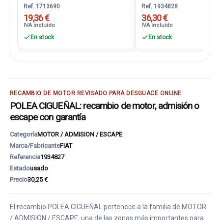
Ref. 1713690
Ref. 1934828
19,36 €
36,30 €
IVA incluido
IVA incluido
En stock
En stock
RECAMBIO DE MOTOR REVISADO PARA DESGUACE ONLINE
POLEA CIGUEÑAL: recambio de motor, admisión o
escape con garantía
Categoría
MOTOR / ADMISION / ESCAPE
Marca/Fabricante
FIAT
Referencia
1934827
Estado
usado
Precio
30,25 €
El recambio POLEA CIGUEÑAL pertenece a la familia de MOTOR
/ ADMISION / ESCAPE, una de las zonas más importantes para