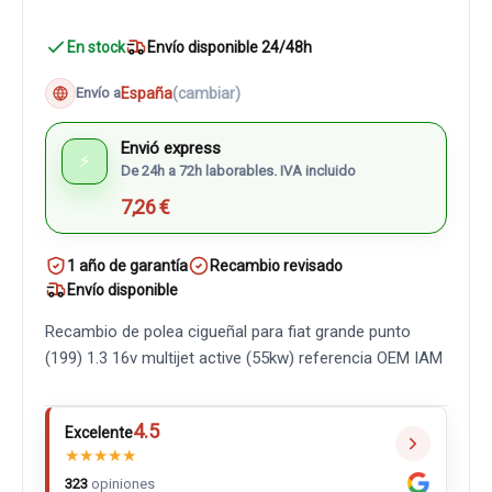
En stock
Envío disponible 24/48h
España
(cambiar)
Envío a
Envió express
⚡
De 24h a 72h laborables. IVA incluido
7,26 €
1 año de garantía
Recambio revisado
Envío disponible
Recambio de polea cigueñal para fiat grande punto
(199) 1.3 16v multijet active (55kw) referencia OEM IAM
4.5
Excelente
★
★
★
★
★
323
opiniones