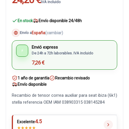
IVA incluido
En stock
Envío disponible 24/48h
España
(cambiar)
Envío a
Envió express
⚡
De 24h a 72h laborables. IVA incluido
7,26 €
1 año de garantía
Recambio revisado
Envío disponible
Recambio de tensor correa auxiliar para seat ibiza (6k1)
stella referencia OEM IAM 038903315 038145284
4.5
Excelente
★
★
★
★
★