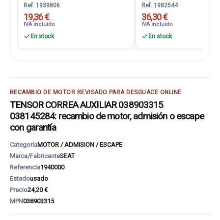
Ref. 1939806
Ref. 1982544
19,36 €
36,30 €
IVA incluido
IVA incluido
En stock
En stock
RECAMBIO DE MOTOR REVISADO PARA DESGUACE ONLINE
TENSOR CORREA AUXILIAR 038903315
038145284: recambio de motor, admisión o escape
con garantía
Categoría
MOTOR / ADMISION / ESCAPE
Marca/Fabricante
SEAT
Referencia
1940000
Estado
usado
Precio
24,20 €
MPN
038903315