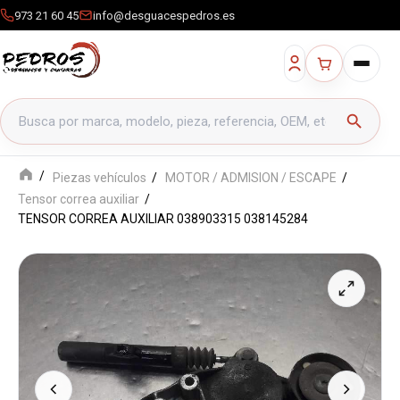
973 21 60 45
info@desguacespedros.es
Buscar productos
search
Piezas vehículos
MOTOR / ADMISION / ESCAPE
Tensor correa auxiliar
TENSOR CORREA AUXILIAR 038903315 038145284