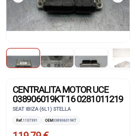
CENTRALITA MOTOR UCE
038906019KT 16 0281011219
SEAT IBIZA (6L1) STELLA
Ref.
1107391
OEM
038906019KT
119,79 €