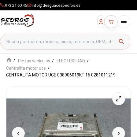
973 21 60 45
info@desguacespedros.es
Buscar productos
search
Piezas vehículos
ELECTRICIDAD
Centralita motor uce
CENTRALITA MOTOR UCE 038906019KT 16 0281011219