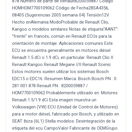
878 Número de parte de Renault8200059887 Código
HOMHOM7700109062 Código de Fecha28SA4356,
08405 (Sugerencias 2005 semana 04) Tensión12V
Hecho enAlemania ModoProbable de Renault Clio,
Kangoo o modelos similares Notas de etiqueta''AANT'':
''frente'' en francés, común en Renault ECUs para la
orientación de montaje. Aplicaciones comunes Este
ECU se encuentra generalmente en motores diésel
Renault 1.5 dCi o 1.9 dCi, en particular: Renault Clio II
Renault Kangoo Renault Megane I/II Renault Scenic
Estos motores suelen utilizar los sistemas Bosch
EDC15 o EDC16. Resumen Marca: Bosch Bosch PN : 0
281 001 878 Renault PN : 8200059887 /
HOM7700109062 Probablemente utilizado en: Motores
Renault 1.5/1.9 dCi Esta imagen muestra un
Volkswagen (VW) ECU (Unidad de Control de Motores)
para a motor diésel, fabricado por Bosch, y utilizado en
SEAT Ibiza (6L1) Stella modelos. Desintegración de la
etiqueta del ecu CampoValor Fabricante de OEMGrupo