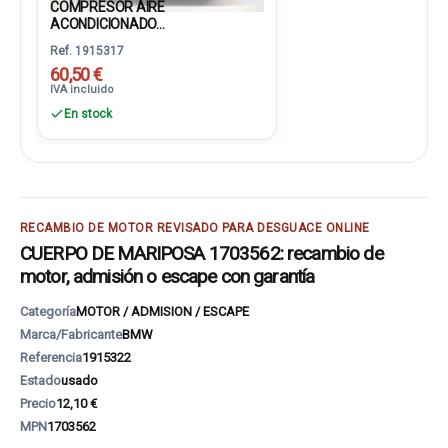
COMPRESOR AIRE
ACONDICIONADO...
Ref. 1915317
60,50 €
IVA incluido
En stock
RECAMBIO DE MOTOR REVISADO PARA DESGUACE ONLINE
CUERPO DE MARIPOSA 1703562: recambio de
motor, admisión o escape con garantía
Categoría
MOTOR / ADMISION / ESCAPE
Marca/Fabricante
BMW
Referencia
1915322
Estado
usado
Precio
12,10 €
MPN
1703562