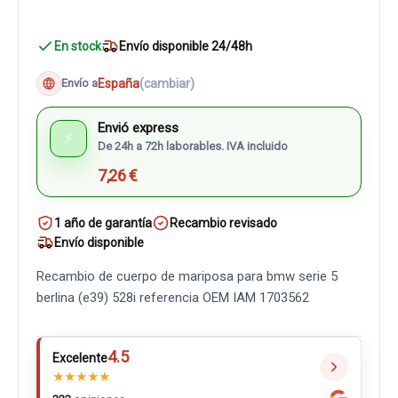
En stock
Envío disponible 24/48h
España
(cambiar)
Envío a
Envió express
⚡
De 24h a 72h laborables. IVA incluido
7,26 €
1 año de garantía
Recambio revisado
Envío disponible
Recambio de cuerpo de mariposa para bmw serie 5
berlina (e39) 528i referencia OEM IAM 1703562
4.5
Excelente
★
★
★
★
★