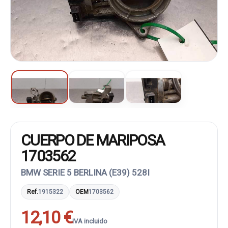
CUERPO DE MARIPOSA
1703562
BMW SERIE 5 BERLINA (E39) 528I
Ref.
1915322
OEM
1703562
12,10 €
IVA incluido