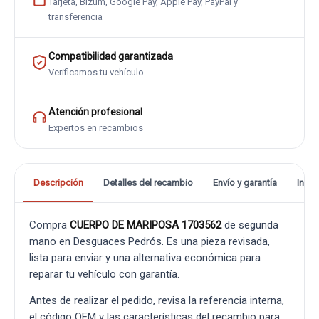
Tarjeta, Bizum, Google Pay, Apple Pay, PayPal y
transferencia
Compatibilidad garantizada
Verificamos tu vehículo
Atención profesional
Expertos en recambios
Descripción
Detalles del recambio
Envío y garantía
Info
Compra
CUERPO DE MARIPOSA 1703562
de segunda
mano en Desguaces Pedrós. Es una pieza revisada,
lista para enviar y una alternativa económica para
reparar tu vehículo con garantía.
Antes de realizar el pedido, revisa la referencia interna,
el código OEM y las características del recambio para